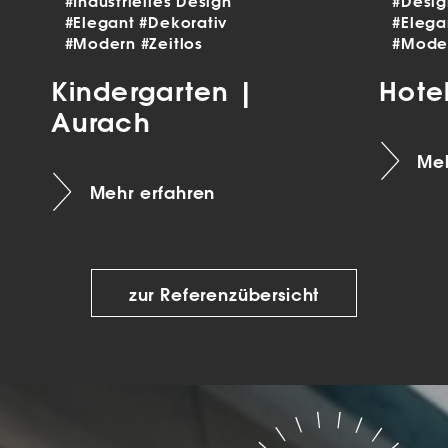
#Industrielles Design
#Desi
#Elegant
#Dekorativ
#Eleg
#Modern
#Zeitlos
#Mode
Kindergarten |
Hote
Aurach
Meh
Mehr erfahren
zur Referenzübersicht