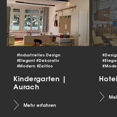
#Industrielles Design
#Desi
#Elegant
#Dekorativ
#Eleg
#Modern
#Zeitlos
#Mode
Kindergarten |
Hote
Aurach
Meh
Mehr erfahren