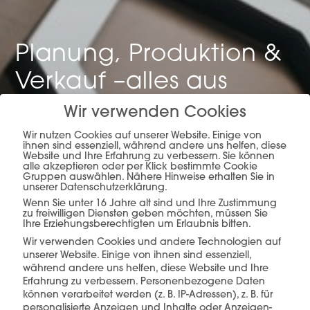
Planung, Produktion &
Verkauf –
alles aus
einer Hand.
Wir verwenden Cookies
Wir nutzen Cookies auf unserer Website. Einige von
ihnen sind essenziell, während andere uns helfen, diese
Website und Ihre Erfahrung zu verbessern. Sie können
alle akzeptieren oder per Klick bestimmte Cookie
mehr erfahren
Gruppen auswählen. Nähere Hinweise erhalten Sie in
unserer Datenschutzerklärung.
Wenn Sie unter 16 Jahre alt sind und Ihre Zustimmung
zu freiwilligen Diensten geben möchten, müssen Sie
Ihre Erziehungsberechtigten um Erlaubnis bitten.
Wir verwenden Cookies und andere Technologien auf
unserer Website. Einige von ihnen sind essenziell,
während andere uns helfen, diese Website und Ihre
Erfahrung zu verbessern.
Personenbezogene Daten
Diese Produkte könnten Sie auch
können verarbeitet werden (z. B. IP-Adressen), z. B. für
interessieren
personalisierte Anzeigen und Inhalte oder Anzeigen-