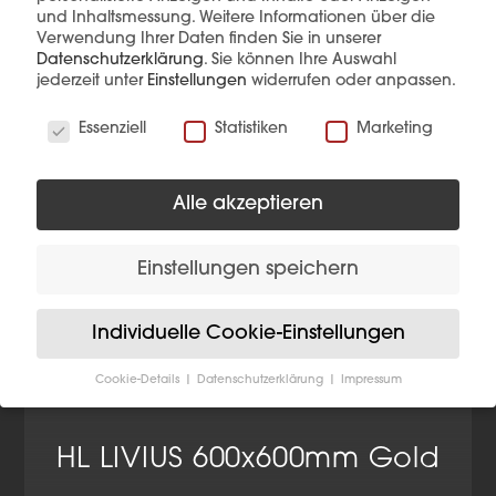
und Inhaltsmessung.
Weitere Informationen über die
Verwendung Ihrer Daten finden Sie in unserer
Datenschutzerklärung
.
Sie können Ihre Auswahl
jederzeit unter
Einstellungen
widerrufen oder anpassen.
Wir verwenden Cookies
Essenziell
Statistiken
Marketing
Alle akzeptieren
Einstellungen speichern
Individuelle Cookie-Einstellungen
Cookie-Details
Datenschutzerklärung
Impressum
Datenschutzeinstellungen
Wenn Sie unter 16 Jahre alt sind und Ihre Zustimmung
HL LIVIUS 600x600mm Gold
zu freiwilligen Diensten geben möchten, müssen Sie
Ihre Erziehungsberechtigten um Erlaubnis bitten.