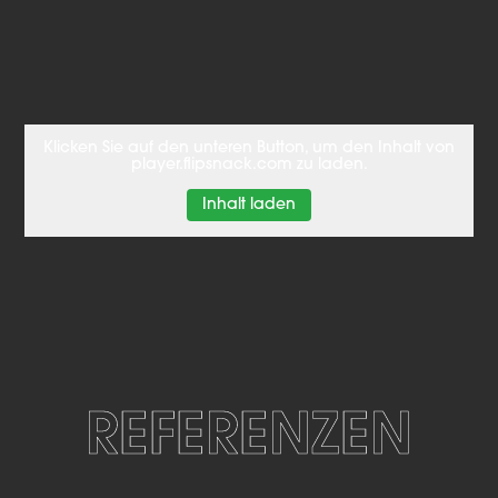
Klicken Sie auf den unteren Button, um den Inhalt von
player.flipsnack.com zu laden.
Inhalt laden
REFERENZEN