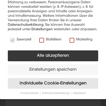
Erfahrung zu verbessern.
Personenbezogene Daten
können verarbeitet werden (z. B. IP-Adressen), z. B. für
personalisierte Anzeigen und Inhalte oder Anzeigen-
Diese Produkte könnten Sie auch
und Inhaltsmessung.
Weitere Informationen über die
interessieren
Verwendung Ihrer Daten finden Sie in unserer
Datenschutzerklärung
.
Sie können Ihre Auswahl
jederzeit unter
Einstellungen
widerrufen oder anpassen.
Wir verwenden Cookies
Essenziell
Statistiken
Marketing
Alle akzeptieren
Einstellungen speichern
Individuelle Cookie-Einstellungen
Cookie-Details
Datenschutzerklärung
Impressum
Datenschutzeinstellungen