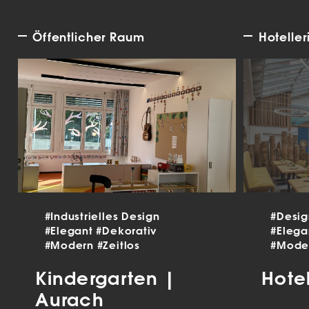
Öffentlicher Raum
Hoteller
#Industrielles Design
#Desi
#Elegant
#Dekorativ
#Eleg
#Modern
#Zeitlos
#Mode
Kindergarten |
Hote
Aurach