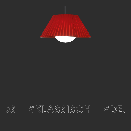
LOS
#KLASSISCH
#DES