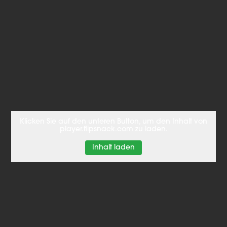
Klicken Sie auf den unteren Button, um den Inhalt von
player.flipsnack.com zu laden.
Inhalt laden