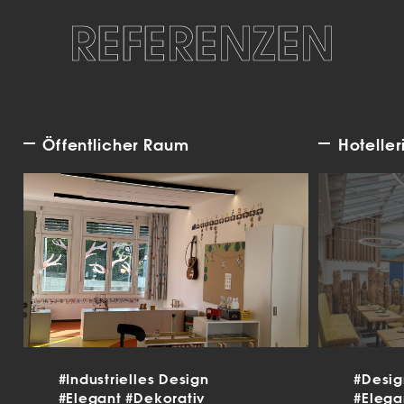
REFERENZEN
Öffentlicher Raum
Hoteller
#Industrielles Design
#Desi
#Elegant
#Dekorativ
#Eleg