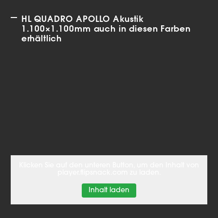
HL QUADRO APOLLO Akustik
1.100×1.100mm auch in diesen Farben
erhältlich
Klicken Sie auf den unteren Button, um den Inhalt von
player.flipsnack.com zu laden.
Inhalt laden