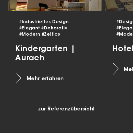
#Industrielles Design
#Desi
#Elegant
#Dekorativ
#Eleg
#Modern
#Zeitlos
#Mode
Kindergarten |
Hote
Aurach
Meh
Mehr erfahren
zur Referenzübersicht