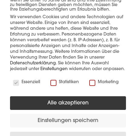
einer Hand.
Wenn Sie unter 16 Jahre alt sind und Ihre Zustimmung
zu freiwilligen Diensten geben möchten, müssen Sie
Ihre Erziehungsberechtigten um Erlaubnis bitten.
Wir verwenden Cookies und andere Technologien auf
unserer Website. Einige von ihnen sind essenziell,
mehr erfahren
während andere uns helfen, diese Website und Ihre
Erfahrung zu verbessern.
Personenbezogene Daten
können verarbeitet werden (z. B. IP-Adressen), z. B. für
personalisierte Anzeigen und Inhalte oder Anzeigen-
und Inhaltsmessung.
Weitere Informationen über die
Verwendung Ihrer Daten finden Sie in unserer
Datenschutzerklärung
.
Sie können Ihre Auswahl
jederzeit unter
Einstellungen
widerrufen oder anpassen.
Wir verwenden Cookies
Diese Produkte könnten Sie auch
Essenziell
Statistiken
Marketing
interessieren
Alle akzeptieren
Einstellungen speichern