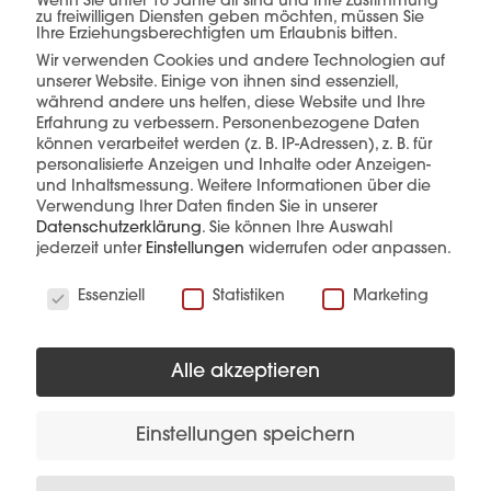
Wenn Sie unter 16 Jahre alt sind und Ihre Zustimmung
einer Hand.
zu freiwilligen Diensten geben möchten, müssen Sie
Ihre Erziehungsberechtigten um Erlaubnis bitten.
Wir verwenden Cookies und andere Technologien auf
unserer Website. Einige von ihnen sind essenziell,
während andere uns helfen, diese Website und Ihre
Erfahrung zu verbessern.
Personenbezogene Daten
mehr erfahren
können verarbeitet werden (z. B. IP-Adressen), z. B. für
personalisierte Anzeigen und Inhalte oder Anzeigen-
und Inhaltsmessung.
Weitere Informationen über die
Verwendung Ihrer Daten finden Sie in unserer
Datenschutzerklärung
.
Sie können Ihre Auswahl
jederzeit unter
Einstellungen
widerrufen oder anpassen.
Wir verwenden Cookies
Essenziell
Statistiken
Marketing
Diese Produkte könnten Sie auch
interessieren
Alle akzeptieren
Einstellungen speichern