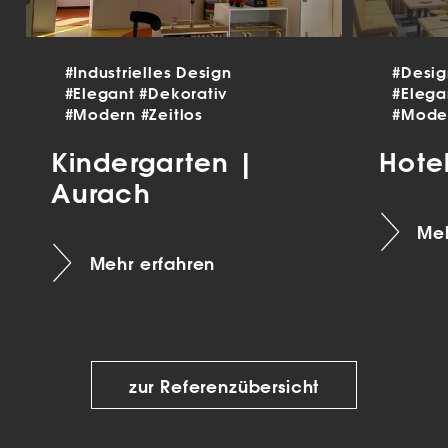
#Industrielles Design
#Desi
#Elegant
#Dekorativ
#Eleg
#Modern
#Zeitlos
#Mode
Kindergarten |
Hote
Aurach
Meh
Mehr erfahren
zur Referenzübersicht