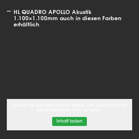
HL QUADRO APOLLO Akustik
1.100×1.100mm auch in diesen Farben
erhältlich
Klicken Sie auf den unteren Button, um den Inhalt von
player.flipsnack.com zu laden.
Inhalt laden