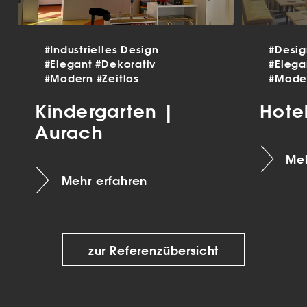
#Industrielles Design
#Desi
#Elegant
#Dekorativ
#Eleg
#Modern
#Zeitlos
#Mode
Kindergarten |
Hote
Aurach
Meh
Mehr erfahren
zur Referenzübersicht