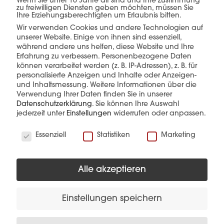
einer Hand.
Wenn Sie unter 16 Jahre alt sind und Ihre Zustimmung
zu freiwilligen Diensten geben möchten, müssen Sie
Ihre Erziehungsberechtigten um Erlaubnis bitten.
Wir verwenden Cookies und andere Technologien auf
unserer Website. Einige von ihnen sind essenziell,
mehr erfahren
während andere uns helfen, diese Website und Ihre
Erfahrung zu verbessern.
Personenbezogene Daten
können verarbeitet werden (z. B. IP-Adressen), z. B. für
personalisierte Anzeigen und Inhalte oder Anzeigen-
und Inhaltsmessung.
Weitere Informationen über die
Verwendung Ihrer Daten finden Sie in unserer
Datenschutzerklärung
.
Sie können Ihre Auswahl
jederzeit unter
Einstellungen
widerrufen oder anpassen.
Wir verwenden Cookies
Diese Produkte könnten Sie auch
Essenziell
Statistiken
Marketing
interessieren
Alle akzeptieren
Einstellungen speichern