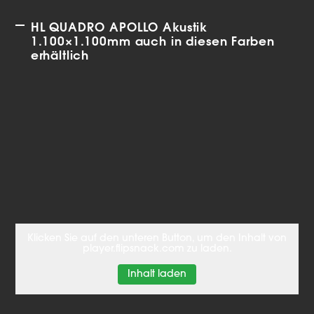
HL QUADRO APOLLO Akustik
1.100×1.100mm auch in diesen Farben
erhältlich
Klicken Sie auf den unteren Button, um den Inhalt von
player.flipsnack.com zu laden.
Inhalt laden