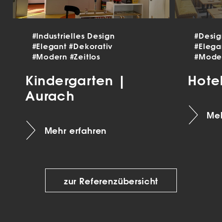
#Industrielles Design
#Desi
#Elegant
#Dekorativ
#Eleg
#Modern
#Zeitlos
#Mode
Kindergarten |
Hote
Aurach
Meh
Mehr erfahren
zur Referenzübersicht