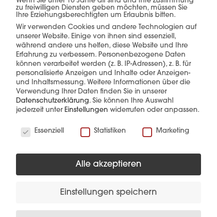
einer Hand.
Wenn Sie unter 16 Jahre alt sind und Ihre Zustimmung
zu freiwilligen Diensten geben möchten, müssen Sie
Ihre Erziehungsberechtigten um Erlaubnis bitten.
Wir verwenden Cookies und andere Technologien auf
unserer Website. Einige von ihnen sind essenziell,
mehr erfahren
während andere uns helfen, diese Website und Ihre
Erfahrung zu verbessern.
Personenbezogene Daten
können verarbeitet werden (z. B. IP-Adressen), z. B. für
personalisierte Anzeigen und Inhalte oder Anzeigen-
und Inhaltsmessung.
Weitere Informationen über die
Verwendung Ihrer Daten finden Sie in unserer
Datenschutzerklärung
.
Sie können Ihre Auswahl
jederzeit unter
Einstellungen
widerrufen oder anpassen.
Wir verwenden Cookies
Diese Produkte könnten Sie auch
Essenziell
Statistiken
Marketing
interessieren
Alle akzeptieren
Einstellungen speichern