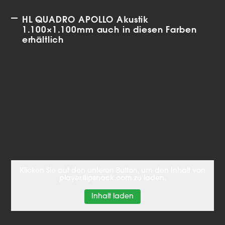
HL QUADRO APOLLO Akustik
1.100×1.100mm auch in diesen Farben
erhältlich
Klicken Sie auf den unteren Button, um den Inhalt von
player.flipsnack.com zu laden.
Inhalt laden