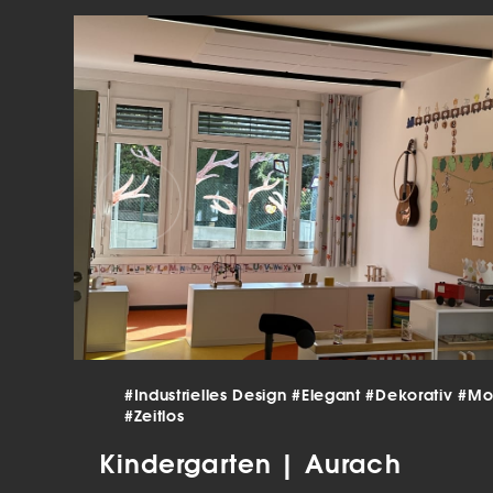
verar
Inha
die V
Hier 
Ihre 
Info
Al
Ei
Daten
Ess
Esse
einw
Sta
#Industrielles Design
#Elegant
#Dekorativ
#Mo
#Zeitlos
Stat
vers
Kindergarten | Aurach