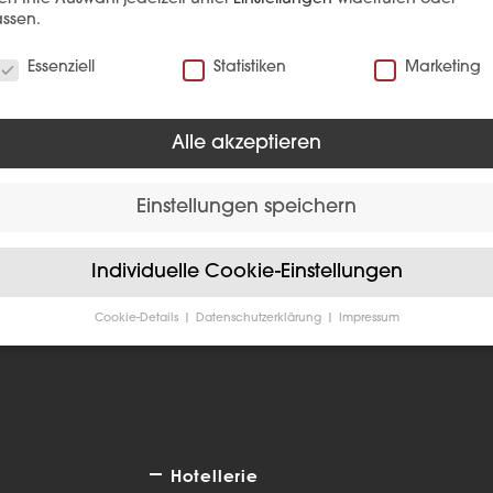
ssen.
verwenden Cookies
Essenziell
Statistiken
Marketing
Alle akzeptieren
EFERENZ
Einstellungen speichern
Individuelle Cookie-Einstellungen
Cookie-Details
Datenschutzerklärung
Impressum
Datenschutzeinstellungen
Sie unter 16 Jahre alt sind und Ihre Zustimmung zu freiwilligen
sten geben möchten, müssen Sie Ihre Erziehungsberechtigten um
bnis bitten.
verwenden Cookies und andere Technologien auf unserer Website
e von ihnen sind essenziell, während andere uns helfen, diese We
Hotellerie
hre Erfahrung zu verbessern.
Personenbezogene Daten können