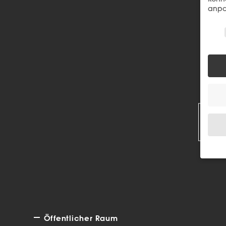
anpa
Wir 
R
Wenn 
Dien
Erlau
Wir 
Einig
Öffentlicher Raum
und I