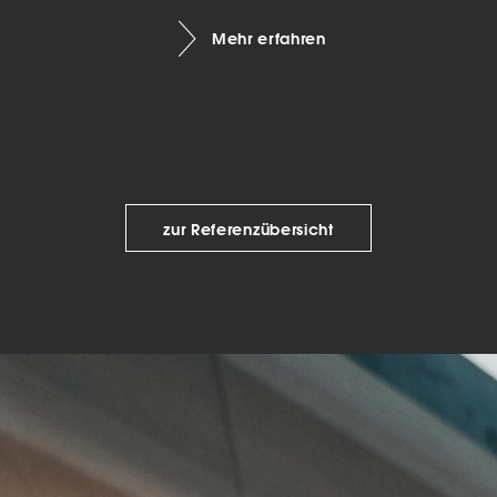
keting (1)
Mehr erfahren
eting-Cookies werden von Drittanbietern oder Publishern verwendet, um
onalisierte Werbung anzuzeigen. Sie tun dies, indem sie Besucher über Web
eg verfolgen.
Cookie-Informationen anzeigen
Datenschutzerklärung
Imp
zur Referenzübersicht