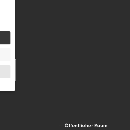
EN
.
bsite
Öffentlicher Raum