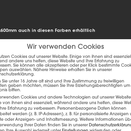
00mm auch in diesen Farben erhältlich
Wir verwenden Cookies
utzen Cookies auf unserer Website. Einige von ihnen sind essenziell
nd andere uns helfen, diese Website und Ihre Erfahrung zu
ssern. Sie können alle akzeptieren oder per Klick bestimmte Coo
pen auswählen. Nähere Hinweise erhalten Sie in unserer
nschutzerklärung.
Sie unter 16 Jahre alt sind und Ihre Zustimmung zu freiwilligen
sten geben möchten, müssen Sie Ihre Erziehungsberechtigten um
bnis bitten.
verwenden Cookies und andere Technologien auf unserer Website
e von ihnen sind essenziell, während andere uns helfen, diese We
hre Erfahrung zu verbessern.
Personenbezogene Daten können
ie auf den unteren Button, um den Inhalt von player.flipsnack.com
beitet werden (z. B. IP-Adressen), z. B. für personalisierte Anzeigen
lte oder Anzeigen- und Inhaltsmessung.
Weitere Informationen üb
Inhalt laden
erwendung Ihrer Daten finden Sie in unserer
Datenschutzerklärun
n Ihre Auswahl jederzeit unter
Einstellungen
widerrufen oder