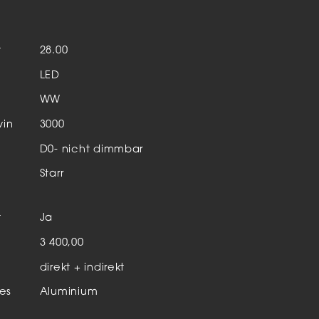
Aktuelles & Events
nleuchten
t
28.00
enensysteme
LED
auleuchten
WW
hör
vin
3000
D0- nicht dimmbar
Starr
t
Ja
n
3 400,00
direkt + indirekt
es
Aluminium