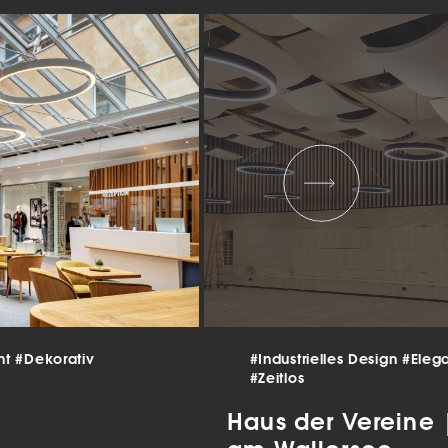
 und
er
g
.
nen
len.
Zurück
Statistiken
nt
#Dekorativ
#Industrielles Design
#Eleg
#Zeitlos
ns zu
Haus der Vereine