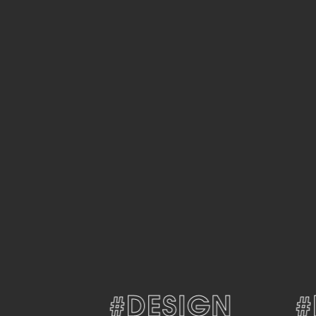
#DESIGN
#D