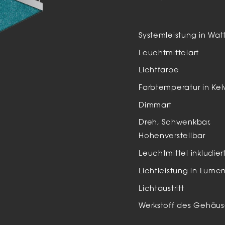
Auße
LED
Systemleistung in Wat
Schi
Leuchtmittelart
Einb
Lichtfarbe
Zube
Farbtemperatur in Kel
Dimmart
Dreh, Schwenkbar,
Hohenverstellbar
Leuchtmittel inkludier
Lichtleistung in Lume
Lichtaustritt
Werkstoff des Gehäus