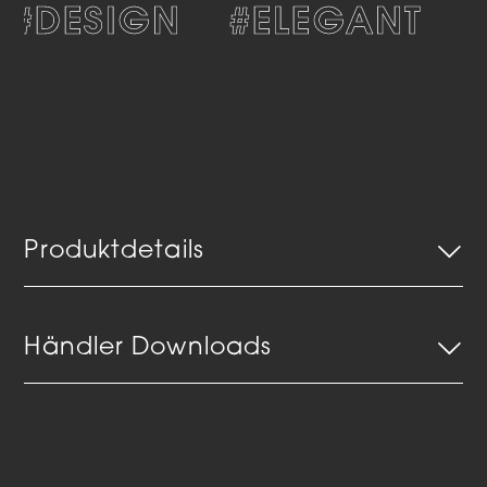
#DESIGN
#ELEGANT
#
Produktdetails
Händler Downloads