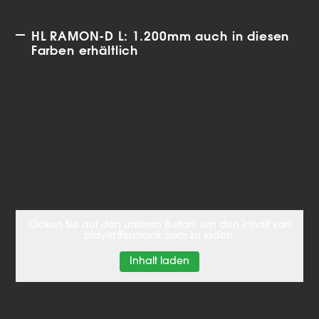
HL RAMON-D L: 1.200mm auch in diesen
Farben erhältlich
Klicken Sie auf den unteren Button, um den Inhalt von
player.flipsnack.com zu laden.
Inhalt laden