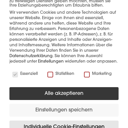
zu freiwilligen Diensten geben möchten, müssen Sie
Ihre Erziehungsberechtigten um Erlaubnis bitten.
Wir verwenden Cookies und andere Technologien auf
unserer Website. Einige von ihnen sind essenziell,
mehr erfahren
während andere uns helfen, diese Website und Ihre
Erfahrung zu verbessern.
Personenbezogene Daten
können verarbeitet werden (z. B. IP-Adressen), z. B. für
personalisierte Anzeigen und Inhalte oder Anzeigen-
und Inhaltsmessung.
Weitere Informationen über die
Verwendung Ihrer Daten finden Sie in unserer
Datenschutzerklärung
.
Sie können Ihre Auswahl
jederzeit unter
Einstellungen
widerrufen oder anpassen.
Diese Produkte könnten Sie auch
Wir verwenden Cookies
interessieren
Essenziell
Statistiken
Marketing
Alle akzeptieren
Einstellungen speichern
Individuelle Cookie-Einstellungen