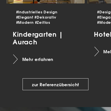
#Industrielles Design
#Desi
#Elegant
#Dekorativ
#Eleg
#Modern
#Zeitlos
#Mode
Kindergarten |
Hote
Aurach
Meh
Mehr erfahren
zur Referenzübersicht