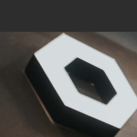
Mar
Mark
pers
hinw