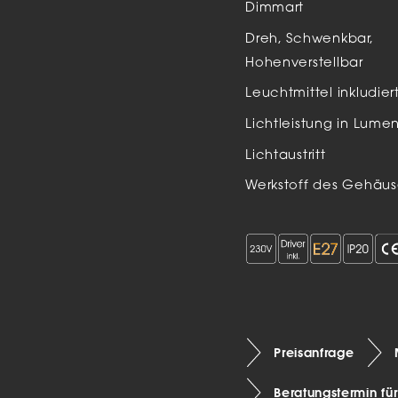
Dimmart
Auße
Dreh, Schwenkbar,
LED
Hohenverstellbar
Schi
Leuchtmittel inkludier
Einb
Lichtleistung in Lume
Zube
Lichtaustritt
Werkstoff des Gehäus
Preisanfrage
Beratungstermin fü