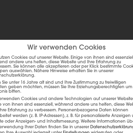
Wir verwenden Cookies
ie auf den unteren Button, um den Inhalt von player.flipsnack.com
utzen Cookies auf unserer Website. Einige von ihnen sind essenziell
Inhalt laden
nd andere uns helfen, diese Website und Ihre Erfahrung zu
ssern. Sie können alle akzeptieren oder per Klick bestimmte Coo
pen auswählen. Nähere Hinweise erhalten Sie in unserer
nschutzerklärung.
Sie unter 16 Jahre alt sind und Ihre Zustimmung zu freiwilligen
sten geben möchten, müssen Sie Ihre Erziehungsberechtigten um
bnis bitten.
verwenden Cookies und andere Technologien auf unserer Website
e von ihnen sind essenziell, während andere uns helfen, diese We
hre Erfahrung zu verbessern.
Personenbezogene Daten können
beitet werden (z. B. IP-Adressen), z. B. für personalisierte Anzeigen
lte oder Anzeigen- und Inhaltsmessung.
Weitere Informationen üb
erwendung Ihrer Daten finden Sie in unserer
Datenschutzerklärun
n Ihre Auswahl jederzeit unter
Einstellungen
widerrufen oder