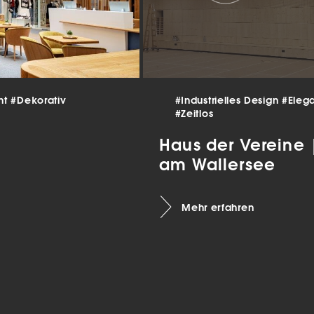
 und
er
g
.
nen
len.
nt
#Dekorativ
#Industrielles Design
#Eleg
#Zeitlos
Zurück
Haus der Vereine
am Wallersee
Mehr erfahren
Statistiken
ns zu