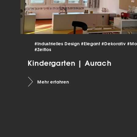
verar
Inha
die V
Hier 
Ihre 
Info
Al
#Industrielles Design
#Elegant
#Dekorativ
#Mo
#Zeitlos
Ei
Kindergarten | Aurach
Daten
Ess
Mehr erfahren
Esse
einw
Sta
Stat
vers