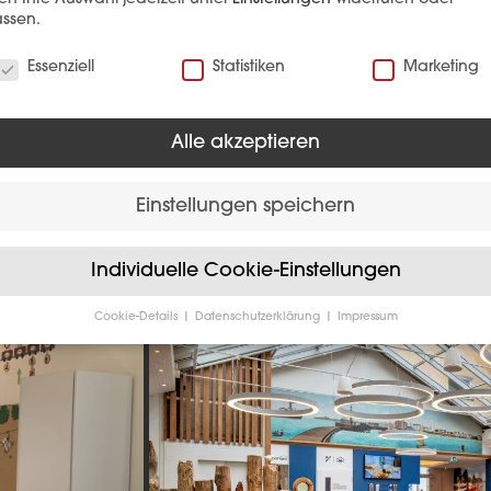
EFERENZ
ssen.
verwenden Cookies
Essenziell
Statistiken
Marketing
Alle akzeptieren
Einstellungen speichern
Hotellerie
Individuelle Cookie-Einstellungen
Cookie-Details
Datenschutzerklärung
Impressum
Datenschutzeinstellungen
Sie unter 16 Jahre alt sind und Ihre Zustimmung zu freiwilligen
sten geben möchten, müssen Sie Ihre Erziehungsberechtigten um
bnis bitten.
verwenden Cookies und andere Technologien auf unserer Website
e von ihnen sind essenziell, während andere uns helfen, diese We
hre Erfahrung zu verbessern.
Personenbezogene Daten können