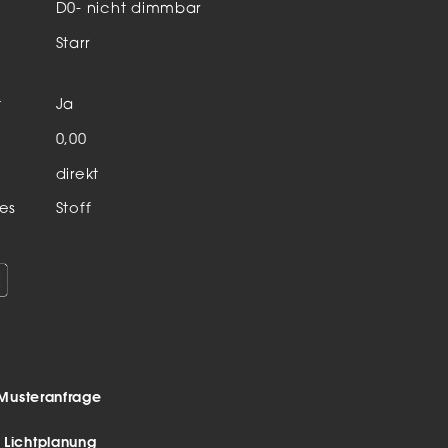
Aktuelles & Events
D0- nicht dimmbar
nleuchten
Starr
enensysteme
t
Ja
auleuchten
n
0,00
hör
direkt
es
Stoff
Musteranfrage
r Lichtplanung