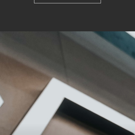
keting (1)
eting-Cookies werden von Drittanbietern oder Publishern verwendet, um
onalisierte Werbung anzuzeigen. Sie tun dies, indem sie Besucher über Web
eg verfolgen.
Cookie-Informationen anzeigen
Datenschutzerklärung
Imp