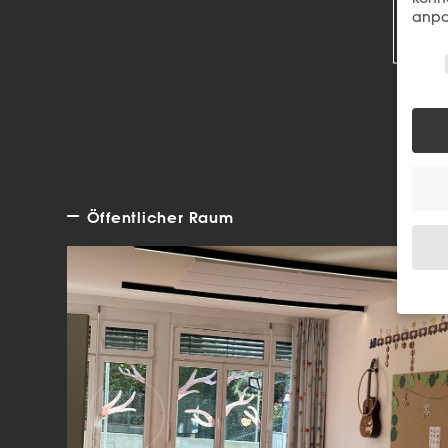
R
anpa
Wir 
Öffentlicher Raum
Wenn 
Dien
Erlau
Wir 
Einig
und I