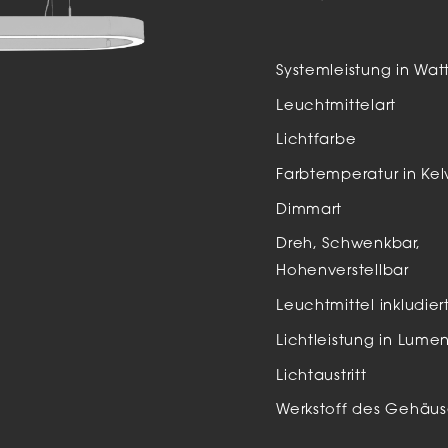
Auße
LED
Systemleistung in Wat
Schi
Leuchtmittelart
Einb
Lichtfarbe
Zube
Farbtemperatur in Kel
Dimmart
Dreh, Schwenkbar,
Hohenverstellbar
Leuchtmittel inkludier
Lichtleistung in Lume
Lichtaustritt
Werkstoff des Gehäus