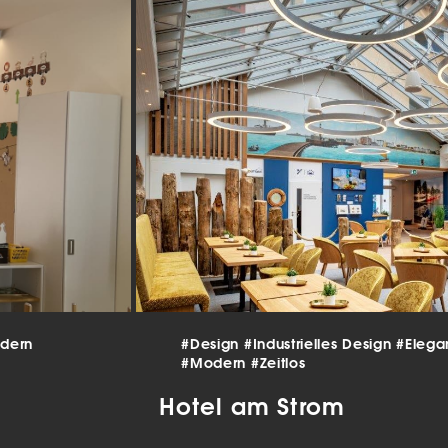
beitet werden (z. B. IP-Adressen), z. B. für personalisierte Anzeigen
lte oder Anzeigen- und Inhaltsmessung.
Weitere Informationen üb
erwendung Ihrer Daten finden Sie in unserer
Datenschutzerklärun
finden Sie eine Übersicht über alle verwendeten Cookies. Sie kön
Einwilligung zu ganzen Kategorien geben oder sich weitere
rmationen anzeigen lassen und so nur bestimmte Cookies auswäh
le akzeptieren
nstellungen speichern
schutzeinstellungen
enziell (2)
nzielle Cookies ermöglichen grundlegende Funktionen und sind für die
andfreie Funktion der Website erforderlich.
Cookie-Informationen anzeigen
dern
#Design
#Industrielles Design
#Elega
tistiken (1)
#Modern
#Zeitlos
istik Cookies erfassen Informationen anonym. Diese Informationen helfen u
Hotel am Strom
tehen, wie unsere Besucher unsere Website nutzen.
Cookie-Informationen anzeigen