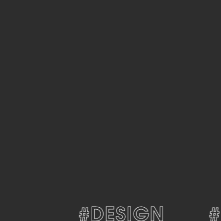
#DESIGN
#D