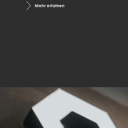
Mehr erfahren
Mar
Mark
pers
hinw