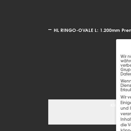
HL RINGO-OVALE L: 1.200mm Prem
Wir n
währe
verbe
Grup
Date
Wenn 
Dien
Erlau
Wir 
Einig
Klicken S
und I
verar
Inha
die V
könne