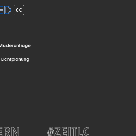
Musteranfrage
r Lichtplanung
N
#ZEITLOS
#D