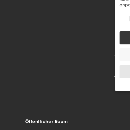
anpa
Wir 
R
Wenn 
Dien
Erlau
Wir 
Öffentlicher Raum
Einig
und I