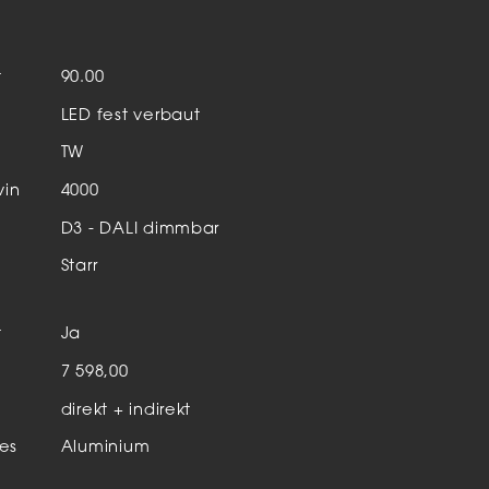
Aktuelles & Events
nleuchten
t
90.00
enensysteme
LED fest verbaut
auleuchten
TW
hör
vin
4000
D3 - DALI dimmbar
Starr
t
Ja
n
7 598,00
direkt + indirekt
es
Aluminium