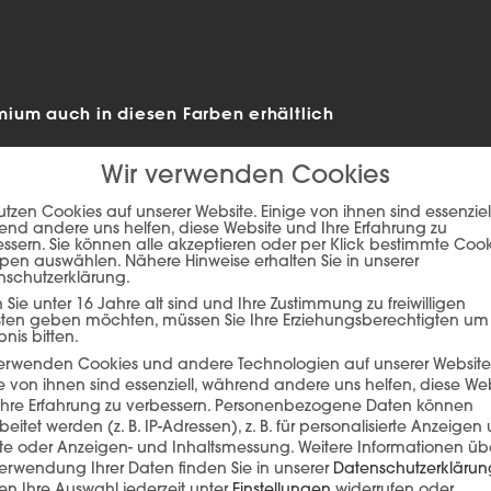
ium auch in diesen Farben erhältlich
Wir verwenden Cookies
utzen Cookies auf unserer Website. Einige von ihnen sind essenziell
nd andere uns helfen, diese Website und Ihre Erfahrung zu
ssern. Sie können alle akzeptieren oder per Klick bestimmte Coo
pen auswählen. Nähere Hinweise erhalten Sie in unserer
nschutzerklärung.
Sie unter 16 Jahre alt sind und Ihre Zustimmung zu freiwilligen
sten geben möchten, müssen Sie Ihre Erziehungsberechtigten um
bnis bitten.
verwenden Cookies und andere Technologien auf unserer Website
e von ihnen sind essenziell, während andere uns helfen, diese We
ie auf den unteren Button, um den Inhalt von player.flipsnack.com
hre Erfahrung zu verbessern.
Personenbezogene Daten können
beitet werden (z. B. IP-Adressen), z. B. für personalisierte Anzeigen
Inhalt laden
lte oder Anzeigen- und Inhaltsmessung.
Weitere Informationen üb
erwendung Ihrer Daten finden Sie in unserer
Datenschutzerklärun
n Ihre Auswahl jederzeit unter
Einstellungen
widerrufen oder