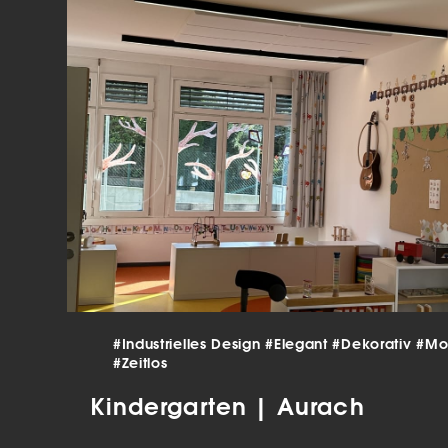
verar
Inha
die V
Hier 
Ihre 
Info
Al
Ei
Daten
Ess
Esse
einw
#Industrielles Design
#Elegant
#Dekorativ
#Mo
Sta
#Zeitlos
Stat
Kindergarten | Aurach
vers