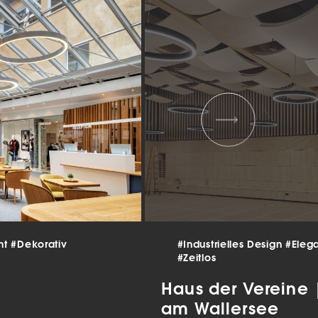
 und
er
g
.
nen
len.
Zurück
nt
#Dekorativ
#Industrielles Design
#Eleg
Statistiken
#Zeitlos
ns zu
Haus der Vereine
am Wallersee