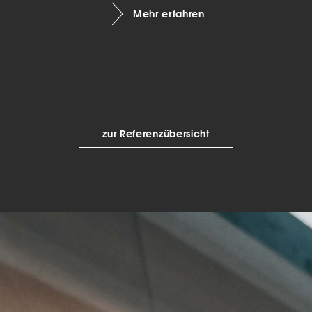
Mehr erfahren
keting (1)
eting-Cookies werden von Drittanbietern oder Publishern verwendet, um
onalisierte Werbung anzuzeigen. Sie tun dies, indem sie Besucher über Web
eg verfolgen.
Cookie-Informationen anzeigen
Datenschutzerklärung
Imp
zur Referenzübersicht