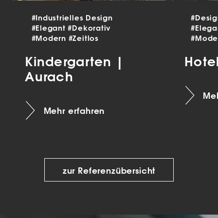
#Industrielles Design
#Desi
#Elegant
#Dekorativ
#Eleg
#Modern
#Zeitlos
#Mode
Kindergarten |
Hote
Aurach
Meh
Mehr erfahren
zur Referenzübersicht