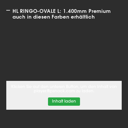
HL RINGO-OVALE L: 1.400mm Premium
auch in diesen Farben erhältlich
Klicken Sie auf den unteren Button, um den Inhalt von
player.flipsnack.com zu laden.
Inhalt laden