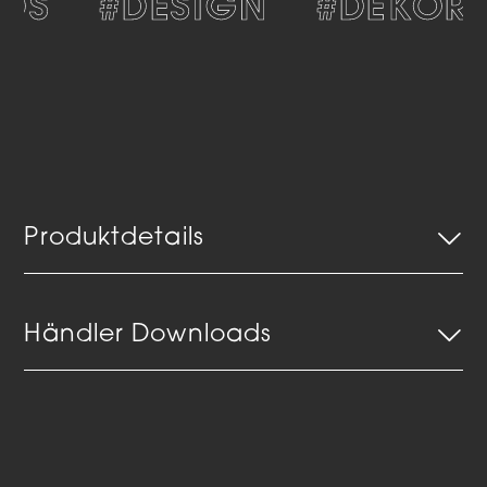
OS
#DESIGN
#DEKORA
Produktdetails
Händler Downloads