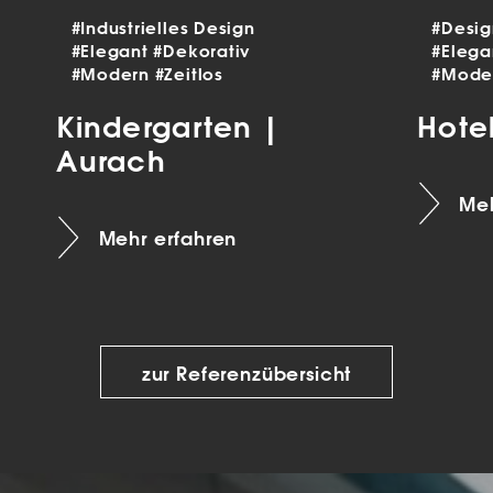
#Industrielles Design
#Desi
#Elegant
#Dekorativ
#Eleg
#Modern
#Zeitlos
#Mode
Kindergarten |
Hote
Aurach
Meh
Mehr erfahren
zur Referenzübersicht