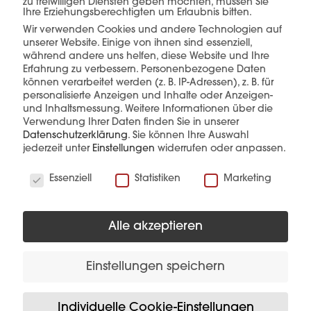
zu freiwilligen Diensten geben möchten, müssen Sie
Ihre Erziehungsberechtigten um Erlaubnis bitten.
Wir verwenden Cookies und andere Technologien auf
unserer Website. Einige von ihnen sind essenziell,
mehr erfahren
während andere uns helfen, diese Website und Ihre
Erfahrung zu verbessern.
Personenbezogene Daten
können verarbeitet werden (z. B. IP-Adressen), z. B. für
personalisierte Anzeigen und Inhalte oder Anzeigen-
und Inhaltsmessung.
Weitere Informationen über die
Verwendung Ihrer Daten finden Sie in unserer
Datenschutzerklärung
.
Sie können Ihre Auswahl
jederzeit unter
Einstellungen
widerrufen oder anpassen.
Diese Produkte könnten Sie auch
Wir verwenden Cookies
interessieren
Essenziell
Statistiken
Marketing
Alle akzeptieren
Einstellungen speichern
Individuelle Cookie-Einstellungen