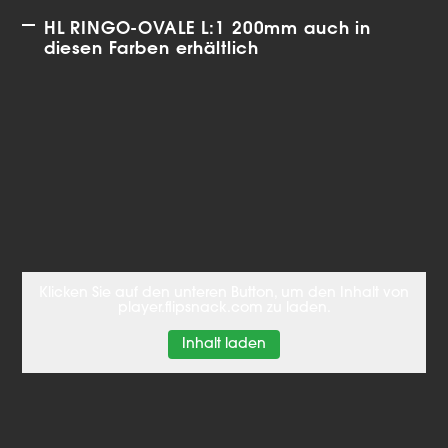
HL RINGO-OVALE L:1 200mm auch in
diesen Farben erhältlich
Klicken Sie auf den unteren Button, um den Inhalt von
player.flipsnack.com zu laden.
Inhalt laden