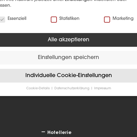
ssen.
verwenden Cookies
Essenziell
Statistiken
Marketing
Alle akzeptieren
EFERENZ
Einstellungen speichern
Individuelle Cookie-Einstellungen
Cookie-Details
Datenschutzerklärung
Impressum
Datenschutzeinstellungen
Sie unter 16 Jahre alt sind und Ihre Zustimmung zu freiwilligen
sten geben möchten, müssen Sie Ihre Erziehungsberechtigten um
bnis bitten.
verwenden Cookies und andere Technologien auf unserer Website
e von ihnen sind essenziell, während andere uns helfen, diese We
Hotellerie
hre Erfahrung zu verbessern.
Personenbezogene Daten können