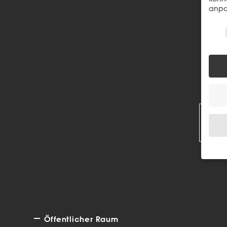
anpa
Wir 
R
Wenn 
Dien
Erlau
Wir 
Einig
Öffentlicher Raum
und I