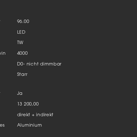
Aktuelles & Events
nleuchten
t
96.00
enensysteme
LED
auleuchten
TW
hör
vin
4000
D0- nicht dimmbar
Starr
t
Ja
n
13 200,00
direkt + indirekt
es
Aluminium