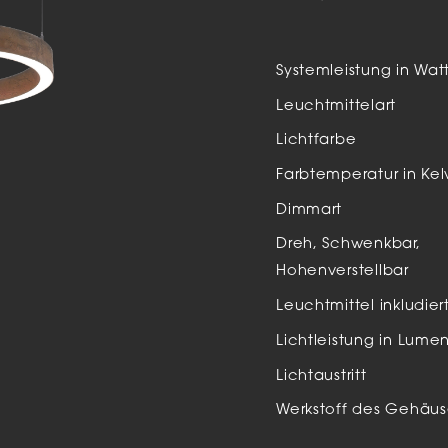
Auße
LED
Systemleistung in Wat
Schi
Leuchtmittelart
Einb
Lichtfarbe
Zube
Farbtemperatur in Kel
Dimmart
Dreh, Schwenkbar,
Hohenverstellbar
Leuchtmittel inkludier
Lichtleistung in Lume
Lichtaustritt
Werkstoff des Gehäus