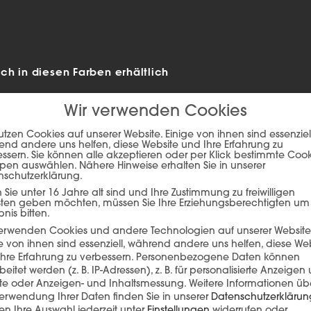
h in diesen Farben erhältlich
Wir verwenden Cookies
utzen Cookies auf unserer Website. Einige von ihnen sind essenziell
nd andere uns helfen, diese Website und Ihre Erfahrung zu
ssern. Sie können alle akzeptieren oder per Klick bestimmte Coo
pen auswählen. Nähere Hinweise erhalten Sie in unserer
nschutzerklärung.
Sie unter 16 Jahre alt sind und Ihre Zustimmung zu freiwilligen
sten geben möchten, müssen Sie Ihre Erziehungsberechtigten um
bnis bitten.
verwenden Cookies und andere Technologien auf unserer Website
e von ihnen sind essenziell, während andere uns helfen, diese We
hre Erfahrung zu verbessern.
Personenbezogene Daten können
ie auf den unteren Button, um den Inhalt von player.flipsnack.com
beitet werden (z. B. IP-Adressen), z. B. für personalisierte Anzeigen
lte oder Anzeigen- und Inhaltsmessung.
Weitere Informationen üb
Inhalt laden
erwendung Ihrer Daten finden Sie in unserer
Datenschutzerklärun
n Ihre Auswahl jederzeit unter
Einstellungen
widerrufen oder