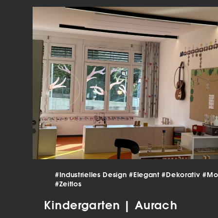
verar
Inha
die V
Hier 
Ihre 
Info
Al
Ei
Daten
Ess
Esse
einw
Sta
#Industrielles Design
#Elegant
#Dekorativ
#Mo
#Zeitlos
Stat
vers
Kindergarten | Aurach