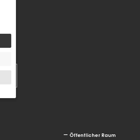
EN
.
bsite
Öffentlicher Raum