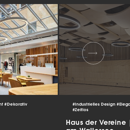
 und
er
g
.
nen
len.
Zurück
Statistiken
nt
#Dekorativ
#Industrielles Design
#Eleg
#Zeitlos
ns zu
Haus der Vereine