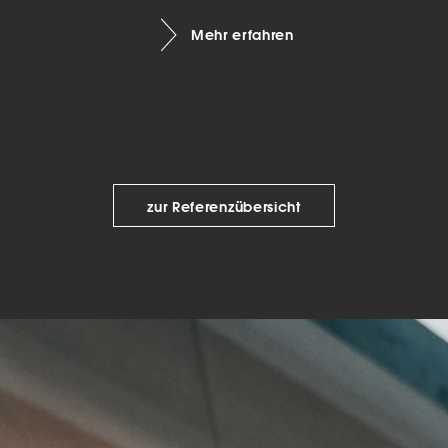
keting (1)
Mehr erfahren
eting-Cookies werden von Drittanbietern oder Publishern verwendet, um
onalisierte Werbung anzuzeigen. Sie tun dies, indem sie Besucher über Web
eg verfolgen.
Cookie-Informationen anzeigen
Datenschutzerklärung
Imp
zur Referenzübersicht