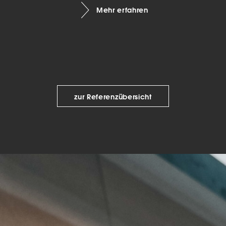
Mehr erfahren
keting (1)
eting-Cookies werden von Drittanbietern oder Publishern verwendet, um
onalisierte Werbung anzuzeigen. Sie tun dies, indem sie Besucher über Web
eg verfolgen.
Cookie-Informationen anzeigen
Datenschutzerklärung
Imp
zur Referenzübersicht