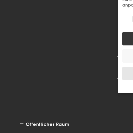
anpa
Wir 
R
Wenn 
Dien
Erlau
Wir 
Öffentlicher Raum
Einig
und I