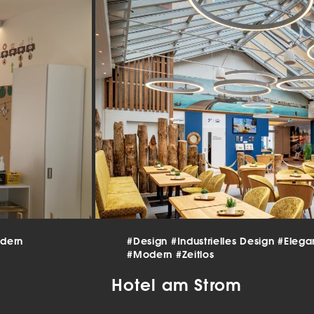
beitet werden (z. B. IP-Adressen), z. B. für personalisierte Anzeigen
lte oder Anzeigen- und Inhaltsmessung.
Weitere Informationen üb
erwendung Ihrer Daten finden Sie in unserer
Datenschutzerklärun
finden Sie eine Übersicht über alle verwendeten Cookies. Sie kön
Einwilligung zu ganzen Kategorien geben oder sich weitere
rmationen anzeigen lassen und so nur bestimmte Cookies auswäh
le akzeptieren
nstellungen speichern
schutzeinstellungen
enziell (2)
nzielle Cookies ermöglichen grundlegende Funktionen und sind für die
andfreie Funktion der Website erforderlich.
Cookie-Informationen anzeigen
dern
#Design
#Industrielles Design
#Elega
tistiken (1)
#Modern
#Zeitlos
istik Cookies erfassen Informationen anonym. Diese Informationen helfen u
Hotel am Strom
tehen, wie unsere Besucher unsere Website nutzen.
Cookie-Informationen anzeigen