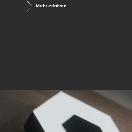
Mehr erfahren
Mar
Mark
pers
hinw