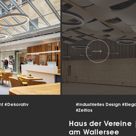
 und
er
g
.
nen
len.
Zurück
nt
#Dekorativ
#Industrielles Design
#Eleg
Statistiken
#Zeitlos
ns zu
Haus der Vereine
am Wallersee