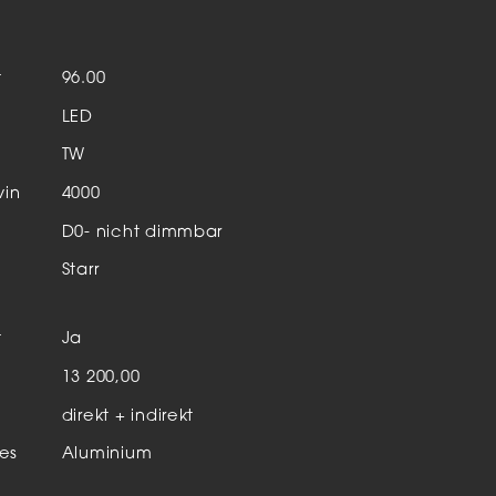
Aktuelles & Events
nleuchten
t
96.00
enensysteme
LED
auleuchten
TW
hör
vin
4000
D0- nicht dimmbar
Starr
t
Ja
n
13 200,00
direkt + indirekt
es
Aluminium