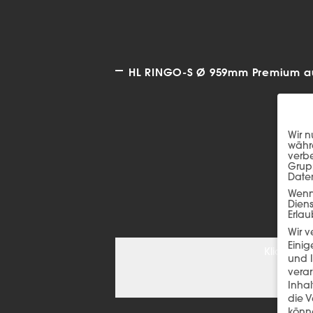
HL RINGO-S Ø 959mm Premium auc
Wir n
währe
verbe
Grup
Date
Wenn 
Dien
Erlau
Wir 
Einig
Klicken S
und I
verar
Inha
die V
könne