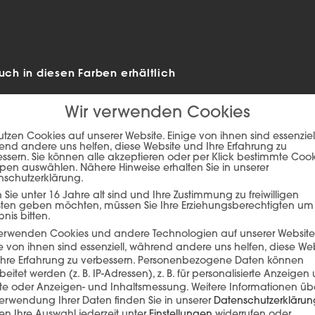
h in diesen Farben erhältlich
Wir verwenden Cookies
utzen Cookies auf unserer Website. Einige von ihnen sind essenziell
nd andere uns helfen, diese Website und Ihre Erfahrung zu
ssern. Sie können alle akzeptieren oder per Klick bestimmte Coo
pen auswählen. Nähere Hinweise erhalten Sie in unserer
nschutzerklärung.
Sie unter 16 Jahre alt sind und Ihre Zustimmung zu freiwilligen
sten geben möchten, müssen Sie Ihre Erziehungsberechtigten um
bnis bitten.
verwenden Cookies und andere Technologien auf unserer Website
e von ihnen sind essenziell, während andere uns helfen, diese We
ie auf den unteren Button, um den Inhalt von player.flipsnack.com
hre Erfahrung zu verbessern.
Personenbezogene Daten können
beitet werden (z. B. IP-Adressen), z. B. für personalisierte Anzeigen
Inhalt laden
lte oder Anzeigen- und Inhaltsmessung.
Weitere Informationen üb
erwendung Ihrer Daten finden Sie in unserer
Datenschutzerklärun
n Ihre Auswahl jederzeit unter
Einstellungen
widerrufen oder