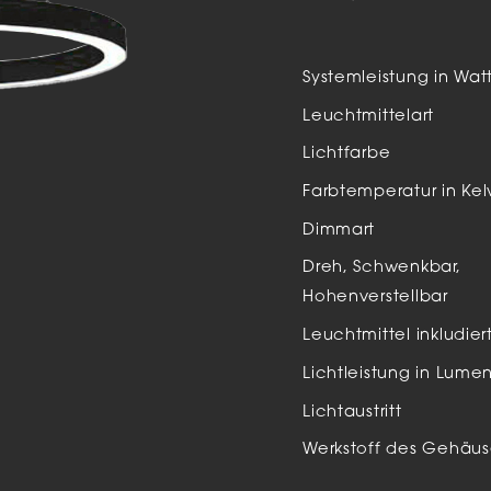
Auße
LED
Systemleistung in Wat
Schi
Leuchtmittelart
Einb
Lichtfarbe
Zube
Farbtemperatur in Kel
Dimmart
Dreh, Schwenkbar,
Hohenverstellbar
Leuchtmittel inkludier
Lichtleistung in Lume
Lichtaustritt
Werkstoff des Gehäus