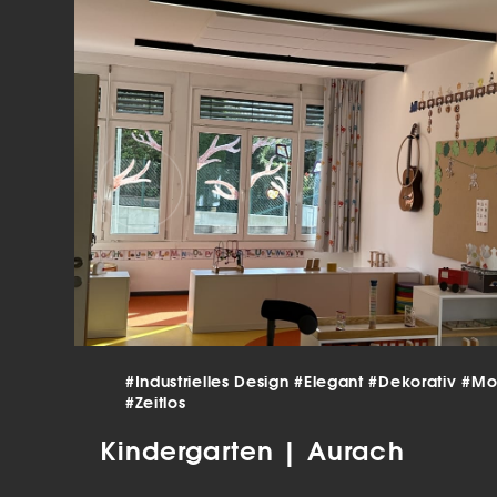
verar
Inha
die V
Hier 
Ihre 
Info
Al
Ei
Daten
Ess
Esse
einw
#Industrielles Design
#Elegant
#Dekorativ
#Mo
Sta
#Zeitlos
Stat
Kindergarten | Aurach
vers