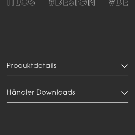
EITLOS
#DESIGN
#DEK
Produktdetails
Händler Downloads