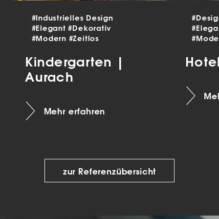
#Industrielles Design
#Desi
#Elegant
#Dekorativ
#Eleg
#Modern
#Zeitlos
#Mode
Kindergarten |
Hote
Aurach
Meh
Mehr erfahren
zur Referenzübersicht