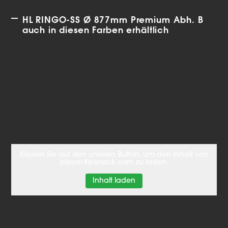
HL RINGO-SS Ø 877mm Premium Abh. B
auch in diesen Farben erhältlich
Klicken Sie auf den unteren Button, um den Inhalt von
player.flipsnack.com zu laden.
Inhalt laden