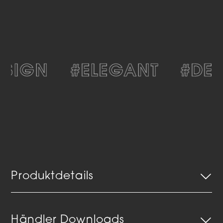
SIGN
#ELEGANT
#DEK
Produktdetails
Händler Downloads