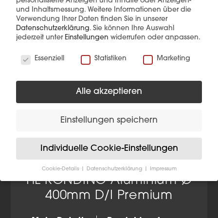
personalisierte Anzeigen und Inhalte oder Anzeigen-
und Inhaltsmessung.
Weitere Informationen über die
Verwendung Ihrer Daten finden Sie in unserer
Datenschutzerklärung
.
Sie können Ihre Auswahl
jederzeit unter
Einstellungen
widerrufen oder anpassen.
Wir verwenden Cookies
Essenziell
Statistiken
Marketing
Alle akzeptieren
Einstellungen speichern
Individuelle Cookie-Einstellungen
Cookie-Details
Datenschutzerklärung
Impressum
Datenschutzeinstellungen
HL RONDINO Aluminium Ø
400mm D/I Premium
Wenn Sie unter 16 Jahre alt sind und Ihre Zustimmung
zu freiwilligen Diensten geben möchten, müssen Sie
Ihre Erziehungsberechtigten um Erlaubnis bitten.