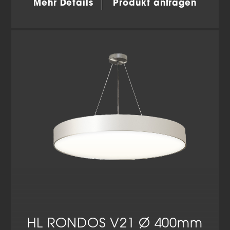
Mehr Details
Produkt anfragen
Wir verwenden Cookies und andere Technologien auf
unserer Website. Einige von ihnen sind essenziell,
während andere uns helfen, diese Website und Ihre
Erfahrung zu verbessern.
Personenbezogene Daten
können verarbeitet werden (z. B. IP-Adressen), z. B. für
personalisierte Anzeigen und Inhalte oder Anzeigen-
und Inhaltsmessung.
Weitere Informationen über die
Verwendung Ihrer Daten finden Sie in unserer
Datenschutzerklärung
.
Hier finden Sie eine Übersicht über alle verwendeten
Cookies. Sie können Ihre Einwilligung zu ganzen
Kategorien geben oder sich weitere Informationen
anzeigen lassen und so nur bestimmte Cookies
auswählen.
Alle akzeptieren
Einstellungen speichern
Zurück
Datenschutzeinstellungen
Essenziell (2)
Essenzielle Cookies ermöglichen grundlegende Funktionen
und sind für die einwandfreie Funktion der Website
erforderlich.
HL RONDOS V21 Ø 400mm