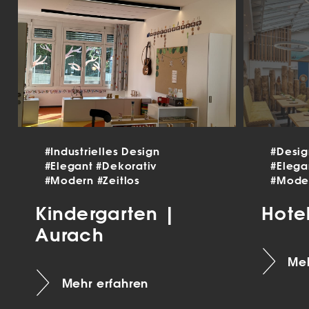
#Industrielles Design
#Desi
#Elegant
#Dekorativ
#Eleg
#Modern
#Zeitlos
#Mode
Kindergarten |
Hote
Aurach
Meh
Mehr erfahren