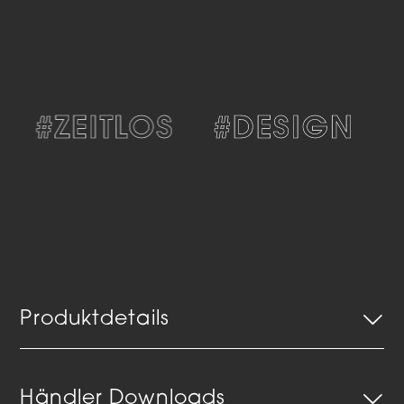
#ZEITLOS
#DESIGN
#
Produktdetails
Händler Downloads