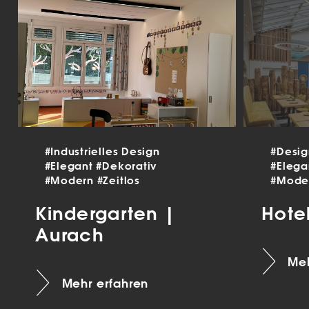
#Industrielles Design
#Desi
#Elegant
#Dekorativ
#Eleg
#Modern
#Zeitlos
#Mode
Kindergarten |
Hote
Aurach
Meh
Mehr erfahren