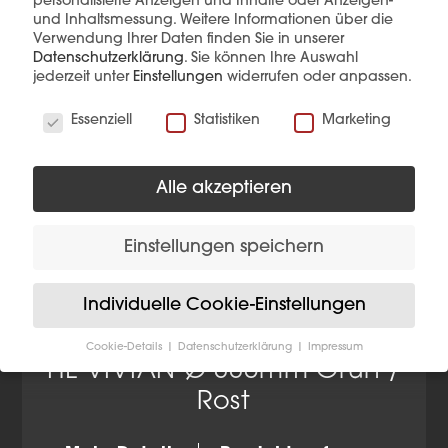
personalisierte Anzeigen und Inhalte oder Anzeigen-
und Inhaltsmessung.
Weitere Informationen über die
Verwendung Ihrer Daten finden Sie in unserer
Datenschutzerklärung
.
Sie können Ihre Auswahl
jederzeit unter
Einstellungen
widerrufen oder anpassen.
Wir verwenden Cookies
Essenziell
Statistiken
Marketing
Alle akzeptieren
Einstellungen speichern
Individuelle Cookie-Einstellungen
Cookie-Details
Datenschutzerklärung
Impressum
Datenschutzeinstellungen
HL VIVIAN Ø 330mm Grün /
Rost
Wenn Sie unter 16 Jahre alt sind und Ihre Zustimmung
zu freiwilligen Diensten geben möchten, müssen Sie
Ihre Erziehungsberechtigten um Erlaubnis bitten.