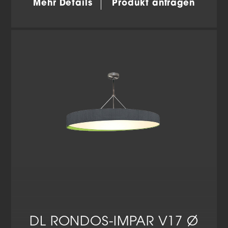
Mehr Details
Produkt anfragen
Wir verwenden Cookies und andere Technologien auf
unserer Website. Einige von ihnen sind essenziell,
während andere uns helfen, diese Website und Ihre
Erfahrung zu verbessern.
Personenbezogene Daten
können verarbeitet werden (z. B. IP-Adressen), z. B. für
personalisierte Anzeigen und Inhalte oder Anzeigen-
und Inhaltsmessung.
Weitere Informationen über die
Verwendung Ihrer Daten finden Sie in unserer
Datenschutzerklärung
.
Hier finden Sie eine Übersicht über alle verwendeten
Cookies. Sie können Ihre Einwilligung zu ganzen
Kategorien geben oder sich weitere Informationen
anzeigen lassen und so nur bestimmte Cookies
auswählen.
Alle akzeptieren
Einstellungen speichern
Zurück
Datenschutzeinstellungen
Essenziell (2)
Essenzielle Cookies ermöglichen grundlegende Funktionen
und sind für die einwandfreie Funktion der Website
erforderlich.
DL RONDOS-IMPAR V17 Ø