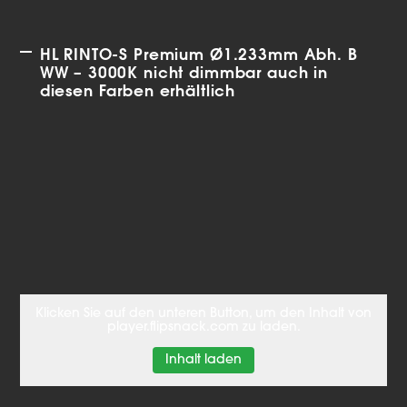
HL RINTO-S Premium Ø1.233mm Abh. B
WW – 3000K nicht dimmbar auch in
diesen Farben erhältlich
Klicken Sie auf den unteren Button, um den Inhalt von
player.flipsnack.com zu laden.
Inhalt laden