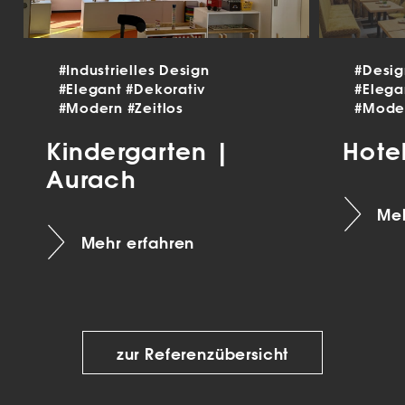
#Industrielles Design
#Desi
#Elegant
#Dekorativ
#Eleg
#Modern
#Zeitlos
#Mode
Kindergarten |
Hote
Aurach
Meh
Mehr erfahren
zur Referenzübersicht