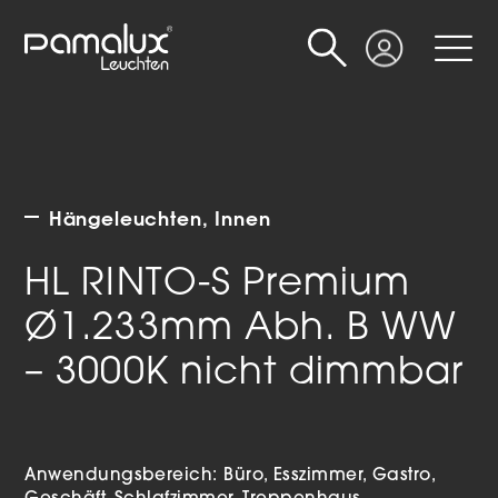
Suche
Login
Hängeleuchten
Innen
HL RINTO-S Premium
Ø1.233mm Abh. B WW
– 3000K nicht dimmbar
Anwendungsbereich:
Büro
Esszimmer
Gastro