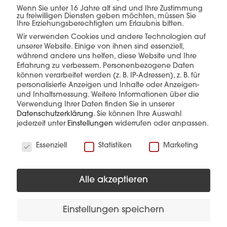
Verkauf –
alles aus
Wenn Sie unter 16 Jahre alt sind und Ihre Zustimmung
zu freiwilligen Diensten geben möchten, müssen Sie
einer Hand.
Ihre Erziehungsberechtigten um Erlaubnis bitten.
Wir verwenden Cookies und andere Technologien auf
unserer Website. Einige von ihnen sind essenziell,
während andere uns helfen, diese Website und Ihre
Erfahrung zu verbessern.
Personenbezogene Daten
mehr erfahren
können verarbeitet werden (z. B. IP-Adressen), z. B. für
personalisierte Anzeigen und Inhalte oder Anzeigen-
und Inhaltsmessung.
Weitere Informationen über die
Verwendung Ihrer Daten finden Sie in unserer
Datenschutzerklärung
.
Sie können Ihre Auswahl
jederzeit unter
Einstellungen
widerrufen oder anpassen.
Wir verwenden Cookies
Essenziell
Statistiken
Marketing
Diese Produkte könnten Sie auch
interessieren
Alle akzeptieren
Einstellungen speichern