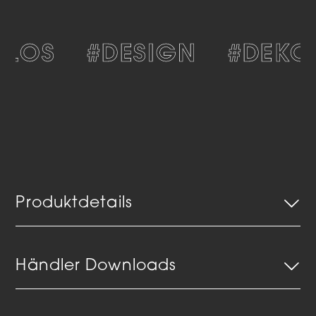
TLOS
#DESIGN
#DEKOR
Produktdetails
Händler Downloads