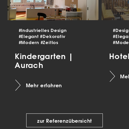
#Industrielles Design
#Desi
#Elegant
#Dekorativ
#Eleg
#Modern
#Zeitlos
#Mode
Kindergarten |
Hote
Aurach
Meh
Mehr erfahren
zur Referenzübersicht