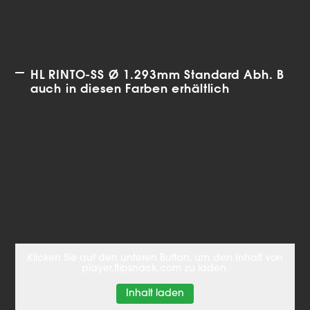
HL RINTO-SS Ø 1.293mm Standard Abh. B
auch in diesen Farben erhältlich
Klicken Sie auf den unteren Button, um den Inhalt von
player.flipsnack.com zu laden.
Inhalt laden