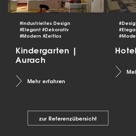
#Industrielles Design
#Desi
#Elegant
#Dekorativ
#Eleg
#Modern
#Zeitlos
#Mode
Kindergarten |
Hote
Aurach
Meh
Mehr erfahren
zur Referenzübersicht