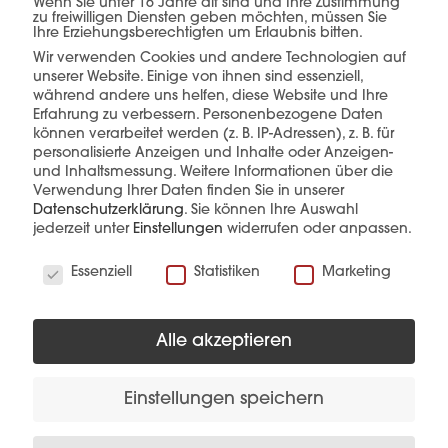
Wenn Sie unter 16 Jahre alt sind und Ihre Zustimmung
einer Hand.
zu freiwilligen Diensten geben möchten, müssen Sie
Ihre Erziehungsberechtigten um Erlaubnis bitten.
Wir verwenden Cookies und andere Technologien auf
unserer Website. Einige von ihnen sind essenziell,
während andere uns helfen, diese Website und Ihre
Erfahrung zu verbessern.
Personenbezogene Daten
mehr erfahren
können verarbeitet werden (z. B. IP-Adressen), z. B. für
personalisierte Anzeigen und Inhalte oder Anzeigen-
und Inhaltsmessung.
Weitere Informationen über die
Verwendung Ihrer Daten finden Sie in unserer
Datenschutzerklärung
.
Sie können Ihre Auswahl
jederzeit unter
Einstellungen
widerrufen oder anpassen.
Wir verwenden Cookies
Essenziell
Statistiken
Marketing
Diese Produkte könnten Sie auch
interessieren
Alle akzeptieren
Einstellungen speichern