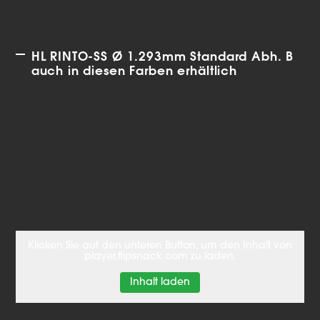
HL RINTO-SS Ø 1.293mm Standard Abh. B
auch in diesen Farben erhältlich
Klicken Sie auf den unteren Button, um den Inhalt von
player.flipsnack.com zu laden.
Inhalt laden