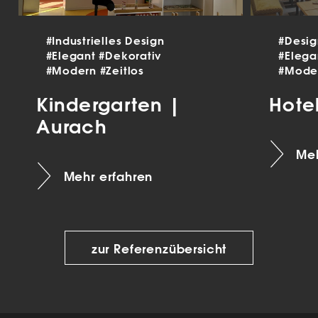
#Industrielles Design
#Desi
#Elegant
#Dekorativ
#Eleg
#Modern
#Zeitlos
#Mode
Kindergarten |
Hote
Aurach
Meh
Mehr erfahren
zur Referenzübersicht