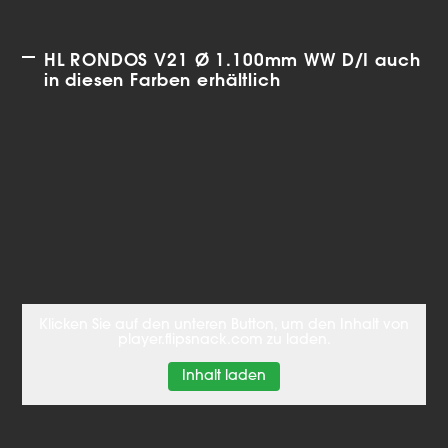
HL RONDOS V21 Ø 1.100mm WW D/I auch
in diesen Farben erhältlich
Klicken Sie auf den unteren Button, um den Inhalt von
player.flipsnack.com zu laden.
Inhalt laden