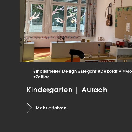
verar
Inha
die V
Hier 
Ihre 
Info
Al
Ei
Daten
#Industrielles Design
#Elegant
#Dekorativ
#Mo
Ess
#Zeitlos
Esse
einw
Kindergarten | Aurach
Sta
Mehr erfahren
Stat
vers