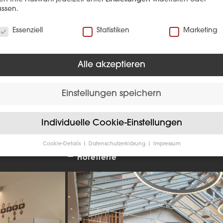
ssen.
verwenden Cookies
Essenziell
Statistiken
Marketing
EFERENZ
Alle akzeptieren
Einstellungen speichern
Individuelle Cookie-Einstellungen
Cookie-Details
Datenschutzerklärung
Impressum
Datenschutzeinstellungen
Hotellerie
Sie unter 16 Jahre alt sind und Ihre Zustimmung zu freiwilligen
sten geben möchten, müssen Sie Ihre Erziehungsberechtigten um
bnis bitten.
verwenden Cookies und andere Technologien auf unserer Website
e von ihnen sind essenziell, während andere uns helfen, diese We
hre Erfahrung zu verbessern.
Personenbezogene Daten können