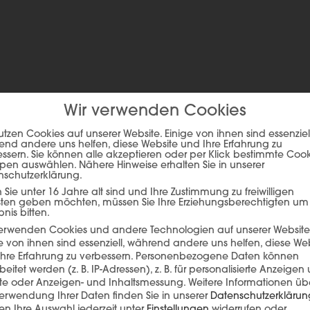
Wir verwenden Cookies
utzen Cookies auf unserer Website. Einige von ihnen sind essenziell
nd andere uns helfen, diese Website und Ihre Erfahrung zu
ssern. Sie können alle akzeptieren oder per Klick bestimmte Coo
pen auswählen. Nähere Hinweise erhalten Sie in unserer
nschutzerklärung.
ie auf den unteren Button, um den Inhalt von player.flipsnack.com
Sie unter 16 Jahre alt sind und Ihre Zustimmung zu freiwilligen
sten geben möchten, müssen Sie Ihre Erziehungsberechtigten um
Inhalt laden
bnis bitten.
verwenden Cookies und andere Technologien auf unserer Website
e von ihnen sind essenziell, während andere uns helfen, diese We
hre Erfahrung zu verbessern.
Personenbezogene Daten können
beitet werden (z. B. IP-Adressen), z. B. für personalisierte Anzeigen
lte oder Anzeigen- und Inhaltsmessung.
Weitere Informationen üb
erwendung Ihrer Daten finden Sie in unserer
Datenschutzerklärun
n Ihre Auswahl jederzeit unter
Einstellungen
widerrufen oder