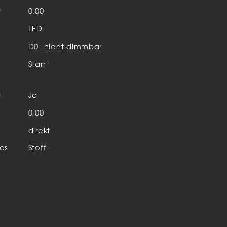
Aktuelles & Events
nleuchten
t
0.00
LED
enensysteme
D0- nicht dimmbar
auleuchten
Starr
hör
t
Ja
n
0,00
direkt
es
Stoff