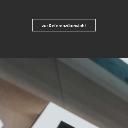
keting (1)
eting-Cookies werden von Drittanbietern oder Publishern verwendet, um
onalisierte Werbung anzuzeigen. Sie tun dies, indem sie Besucher über Web
zur Referenzübersicht
eg verfolgen.
Cookie-Informationen anzeigen
Datenschutzerklärung
Imp