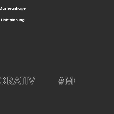
Musteranfrage
r Lichtplanung
ATIV
#MODERN