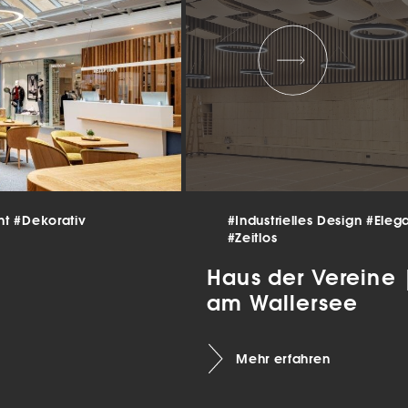
 und
er
g
.
nen
len.
Zurück
nt
#Dekorativ
#Industrielles Design
#Eleg
#Zeitlos
Haus der Vereine
am Wallersee
Statistiken
Mehr erfahren
ns zu