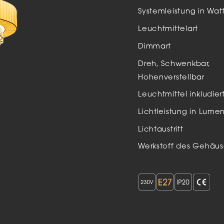
Auße
Systemleistung in Wat
LED
Leuchtmittelart
Schi
Dimmart
Einb
Dreh, Schwenkbar,
Zube
Hohenverstellbar
Leuchtmittel inkludier
Lichtleistung in Lume
Lichtaustritt
Werkstoff des Gehäus