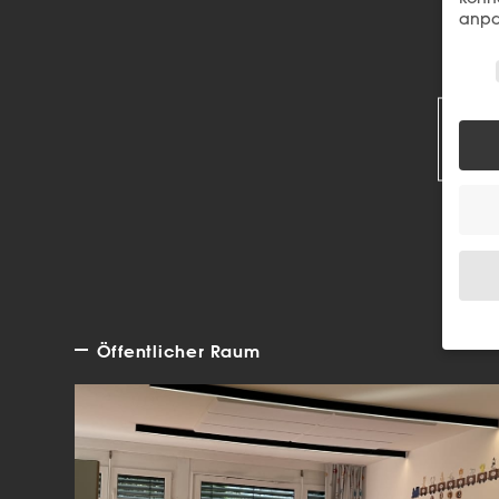
anpa
Wir 
R
Öffentlicher Raum
Wenn 
Dien
Erlau
Wir 
Einig
und I