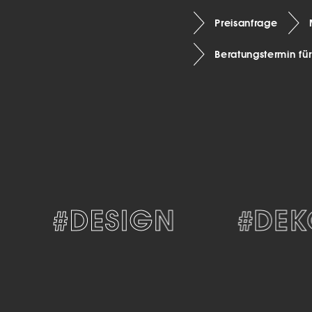
Preisanfrage
Beratungstermin fü
#DESIGN
#DEKOR