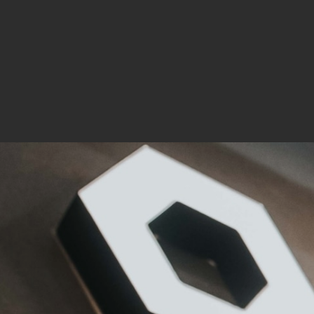
Mar
Mark
pers
hinw