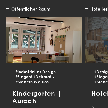
Öffentlicher Raum
Hoteller
#Industrielles Design
#Desi
#Elegant
#Dekorativ
#Eleg
#Modern
#Zeitlos
#Mode
Kindergarten |
Hote
Aurach