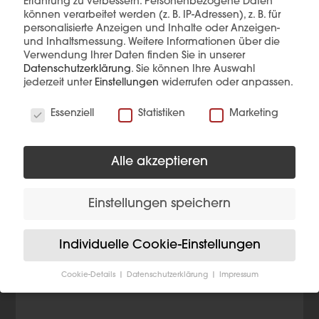
Erfahrung zu verbessern.
Personenbezogene Daten
können verarbeitet werden (z. B. IP-Adressen), z. B. für
personalisierte Anzeigen und Inhalte oder Anzeigen-
und Inhaltsmessung.
Weitere Informationen über die
Diese Produkte könnten Sie auch
Verwendung Ihrer Daten finden Sie in unserer
interessieren
Datenschutzerklärung
.
Sie können Ihre Auswahl
jederzeit unter
Einstellungen
widerrufen oder anpassen.
Wir verwenden Cookies
Essenziell
Statistiken
Marketing
Alle akzeptieren
Einstellungen speichern
Individuelle Cookie-Einstellungen
Cookie-Details
Datenschutzerklärung
Impressum
Datenschutzeinstellungen
Wenn Sie unter 16 Jahre alt sind und Ihre Zustimmung