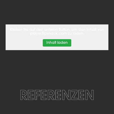
Klicken Sie auf den unteren Button, um den Inhalt von
player.flipsnack.com zu laden.
Inhalt laden
REFERENZEN