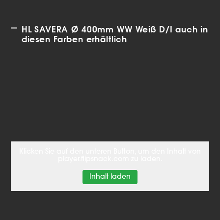
HL SAVERA Ø 400mm WW Weiß D/I auch in
diesen Farben erhältlich
Klicken Sie auf den unteren Button, um den Inhalt von
player.flipsnack.com zu laden.
Inhalt laden