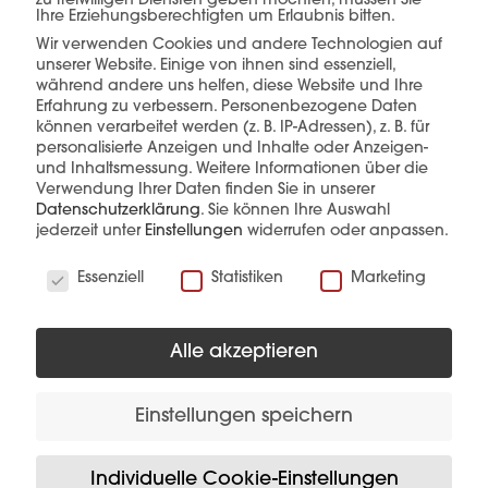
zu freiwilligen Diensten geben möchten, müssen Sie
Ihre Erziehungsberechtigten um Erlaubnis bitten.
Wir verwenden Cookies und andere Technologien auf
unserer Website. Einige von ihnen sind essenziell,
während andere uns helfen, diese Website und Ihre
mehr erfahren
Erfahrung zu verbessern.
Personenbezogene Daten
können verarbeitet werden (z. B. IP-Adressen), z. B. für
personalisierte Anzeigen und Inhalte oder Anzeigen-
und Inhaltsmessung.
Weitere Informationen über die
Verwendung Ihrer Daten finden Sie in unserer
Datenschutzerklärung
.
Sie können Ihre Auswahl
jederzeit unter
Einstellungen
widerrufen oder anpassen.
Wir verwenden Cookies
Diese Produkte könnten Sie auch
Essenziell
Statistiken
Marketing
interessieren
Alle akzeptieren
Einstellungen speichern
Individuelle Cookie-Einstellungen