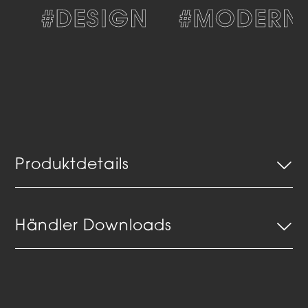
S
#DESIGN
#MODERN
Produktdetails
Händler Downloads