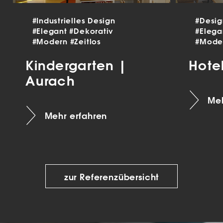
#Industrielles Design
#Desi
#Elegant
#Dekorativ
#Eleg
#Modern
#Zeitlos
#Mode
Kindergarten |
Hote
Aurach
Meh
Mehr erfahren
zur Referenzübersicht