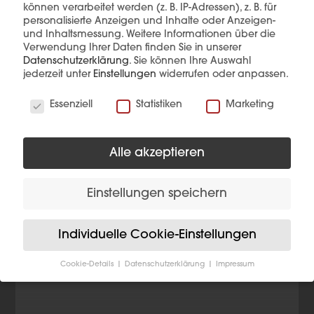
können verarbeitet werden (z. B. IP-Adressen), z. B. für
Diese Produkte könnten Sie auch
personalisierte Anzeigen und Inhalte oder Anzeigen-
interessieren
und Inhaltsmessung.
Weitere Informationen über die
Verwendung Ihrer Daten finden Sie in unserer
Datenschutzerklärung
.
Sie können Ihre Auswahl
jederzeit unter
Einstellungen
widerrufen oder anpassen.
Wir verwenden Cookies
Essenziell
Statistiken
Marketing
Alle akzeptieren
Einstellungen speichern
Individuelle Cookie-Einstellungen
Cookie-Details
Datenschutzerklärung
Impressum
Datenschutzeinstellungen
Wenn Sie unter 16 Jahre alt sind und Ihre Zustimmung
zu freiwilligen Diensten geben möchten, müssen Sie