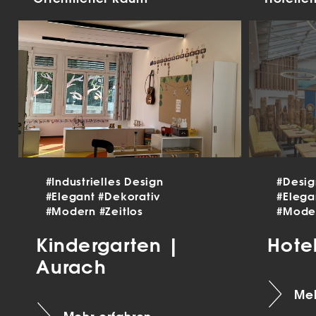
#Industrielles Design
#Desi
#Elegant
#Dekorativ
#Eleg
#Modern
#Zeitlos
#Mode
Kindergarten |
Hote
Aurach
Meh