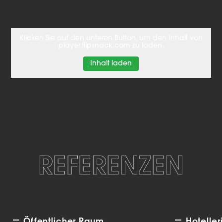
Klicken Sie auf den unteren Button, um den Inhalt von
player.flipsnack.com zu laden.
Inhalt laden
REFERENZEN
Öffentlicher Raum
Hoteller