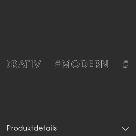
ORATIV
#MODERN
#ZE
Produktdetails