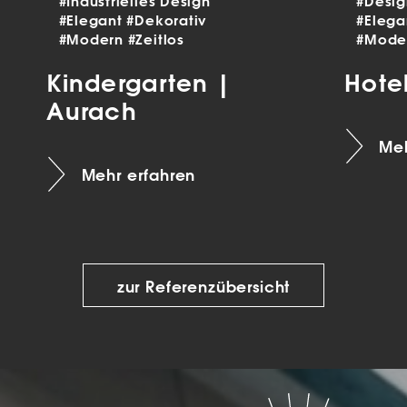
#Industrielles Design
#Desi
#Elegant
#Dekorativ
#Eleg
#Modern
#Zeitlos
#Mode
Kindergarten |
Hote
Aurach
Meh
Mehr erfahren
zur Referenzübersicht