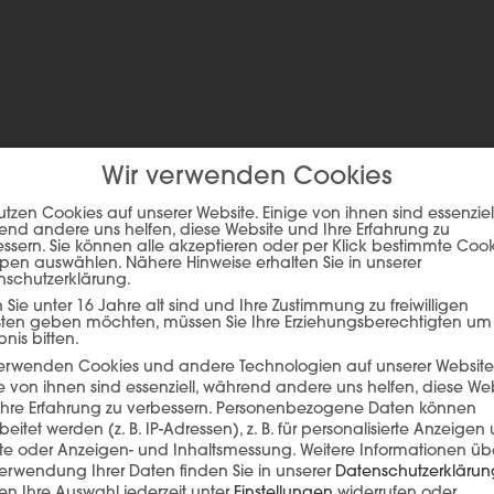
Wir verwenden Cookies
ie auf den unteren Button, um den Inhalt von player.flipsnack.com
utzen Cookies auf unserer Website. Einige von ihnen sind essenziell
nd andere uns helfen, diese Website und Ihre Erfahrung zu
ssern. Sie können alle akzeptieren oder per Klick bestimmte Coo
Inhalt laden
pen auswählen. Nähere Hinweise erhalten Sie in unserer
nschutzerklärung.
Sie unter 16 Jahre alt sind und Ihre Zustimmung zu freiwilligen
sten geben möchten, müssen Sie Ihre Erziehungsberechtigten um
bnis bitten.
verwenden Cookies und andere Technologien auf unserer Website
e von ihnen sind essenziell, während andere uns helfen, diese We
hre Erfahrung zu verbessern.
Personenbezogene Daten können
beitet werden (z. B. IP-Adressen), z. B. für personalisierte Anzeigen
lte oder Anzeigen- und Inhaltsmessung.
Weitere Informationen üb
erwendung Ihrer Daten finden Sie in unserer
Datenschutzerklärun
n Ihre Auswahl jederzeit unter
Einstellungen
widerrufen oder