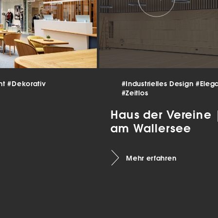
 und
er
g
.
nen
len.
Zurück
nt
#Dekorativ
#Industrielles Design
#Eleg
#Zeitlos
Haus der Vereine
am Wallersee
Mehr erfahren
Statistiken
ns zu