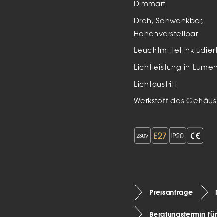
Dimmart
Auße
Dreh, Schwenkbar,
LED
Hohenverstellbar
Schi
Leuchtmittel inkludier
Einb
Lichtleistung in Lume
Zube
Lichtaustritt
Werkstoff des Gehäus
Preisanfrage
Beratungstermin fü