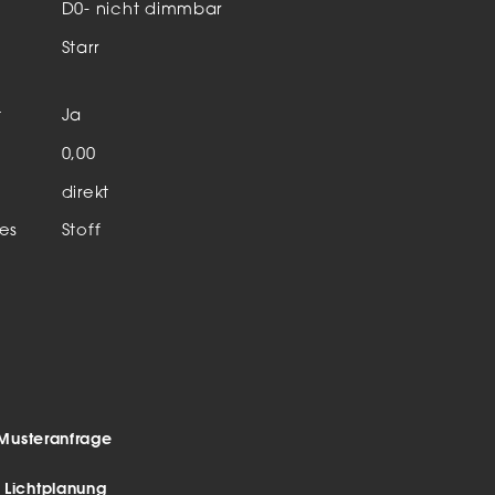
Aktuelles & Events
D0- nicht dimmbar
nleuchten
Starr
enensysteme
t
Ja
auleuchten
n
0,00
hör
direkt
es
Stoff
Musteranfrage
r Lichtplanung