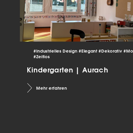
verar
Inha
die V
Hier 
Ihre 
Info
Al
#Industrielles Design
#Elegant
#Dekorativ
#Mo
Ei
#Zeitlos
Kindergarten | Aurach
Daten
Ess
Esse
einw
Mehr erfahren
Sta
Stat
vers