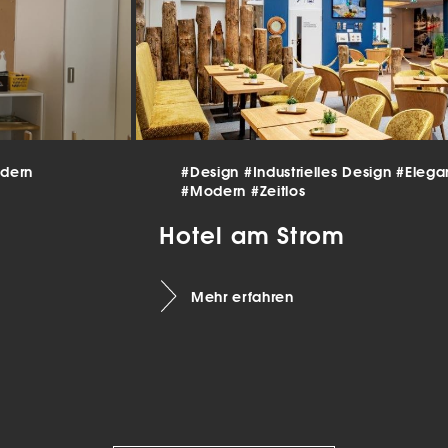
beitet werden (z. B. IP-Adressen), z. B. für personalisierte Anzeigen
lte oder Anzeigen- und Inhaltsmessung.
Weitere Informationen üb
erwendung Ihrer Daten finden Sie in unserer
Datenschutzerklärun
finden Sie eine Übersicht über alle verwendeten Cookies. Sie kön
Einwilligung zu ganzen Kategorien geben oder sich weitere
rmationen anzeigen lassen und so nur bestimmte Cookies auswäh
le akzeptieren
dern
#Design
#Industrielles Design
#Elega
nstellungen speichern
#Modern
#Zeitlos
Hotel am Strom
schutzeinstellungen
enziell (2)
nzielle Cookies ermöglichen grundlegende Funktionen und sind für die
andfreie Funktion der Website erforderlich.
Mehr erfahren
Cookie-Informationen anzeigen
tistiken (1)
istik Cookies erfassen Informationen anonym. Diese Informationen helfen u
tehen, wie unsere Besucher unsere Website nutzen.
Cookie-Informationen anzeigen