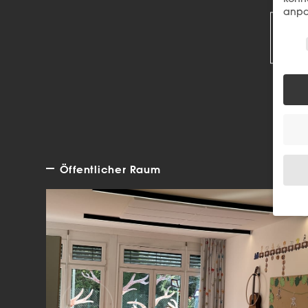
R
anpa
Wir 
Öffentlicher Raum
Wenn 
Dien
Erlau
Wir 
Einig
und I