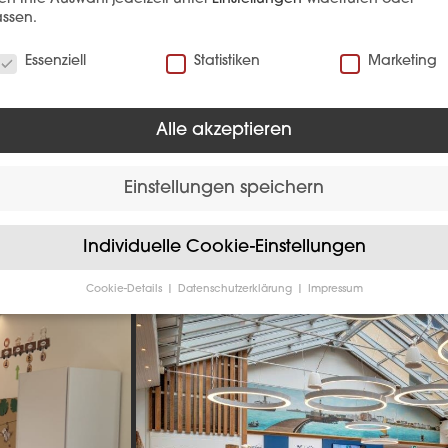
EFERENZ
ssen.
verwenden Cookies
Essenziell
Statistiken
Marketing
Alle akzeptieren
Einstellungen speichern
Hotellerie
Individuelle Cookie-Einstellungen
Cookie-Details
Datenschutzerklärung
Impressum
Datenschutzeinstellungen
Sie unter 16 Jahre alt sind und Ihre Zustimmung zu freiwilligen
sten geben möchten, müssen Sie Ihre Erziehungsberechtigten um
bnis bitten.
verwenden Cookies und andere Technologien auf unserer Website
e von ihnen sind essenziell, während andere uns helfen, diese We
hre Erfahrung zu verbessern.
Personenbezogene Daten können