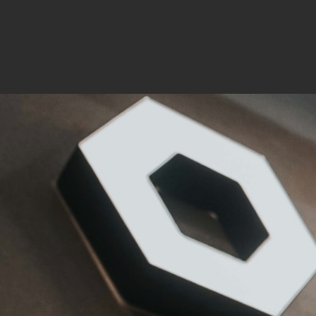
Mar
Mark
pers
hinw