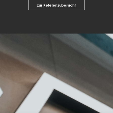
zur Referenzübersicht
keting (1)
eting-Cookies werden von Drittanbietern oder Publishern verwendet, um
onalisierte Werbung anzuzeigen. Sie tun dies, indem sie Besucher über Web
eg verfolgen.
Cookie-Informationen anzeigen
Datenschutzerklärung
Imp