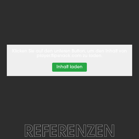
Klicken Sie auf den unteren Button, um den Inhalt von
player.flipsnack.com zu laden.
Inhalt laden
REFERENZEN