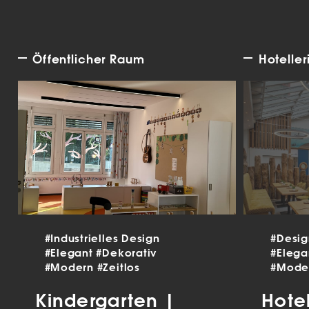
Öffentlicher Raum
Hoteller
#Industrielles Design
#Desi
#Elegant
#Dekorativ
#Eleg
#Modern
#Zeitlos
#Mode
Kindergarten |
Hote