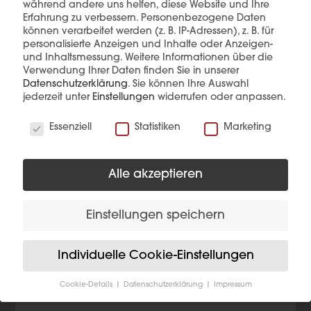
während andere uns helfen, diese Website und Ihre
Erfahrung zu verbessern.
Personenbezogene Daten
können verarbeitet werden (z. B. IP-Adressen), z. B. für
personalisierte Anzeigen und Inhalte oder Anzeigen-
und Inhaltsmessung.
Weitere Informationen über die
Verwendung Ihrer Daten finden Sie in unserer
Diese Produkte könnten Sie auch
Datenschutzerklärung
.
Sie können Ihre Auswahl
interessieren
jederzeit unter
Einstellungen
widerrufen oder anpassen.
Wir verwenden Cookies
Essenziell
Statistiken
Marketing
Alle akzeptieren
Einstellungen speichern
Individuelle Cookie-Einstellungen
Cookie-Details
Datenschutzerklärung
Impressum
Datenschutzeinstellungen