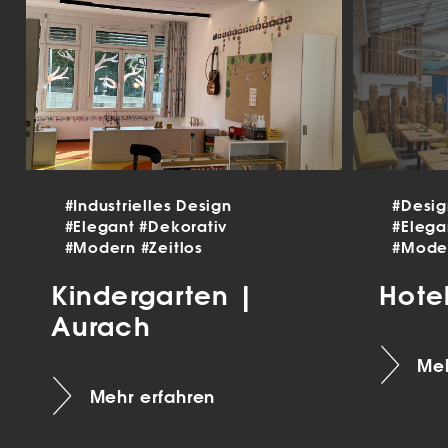
#Industrielles Design
#Desi
#Elegant
#Dekorativ
#Eleg
#Modern
#Zeitlos
#Mode
Kindergarten |
Hote
Aurach
Meh
Mehr erfahren