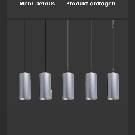
Mehr Details
Produkt anfragen
Wir verwenden Cookies und andere Technologien auf
unserer Website. Einige von ihnen sind essenziell,
während andere uns helfen, diese Website und Ihre
Erfahrung zu verbessern.
Personenbezogene Daten
können verarbeitet werden (z. B. IP-Adressen), z. B. für
personalisierte Anzeigen und Inhalte oder Anzeigen-
und Inhaltsmessung.
Weitere Informationen über die
Verwendung Ihrer Daten finden Sie in unserer
Datenschutzerklärung
.
Hier finden Sie eine Übersicht über alle verwendeten
Cookies. Sie können Ihre Einwilligung zu ganzen
Kategorien geben oder sich weitere Informationen
anzeigen lassen und so nur bestimmte Cookies
auswählen.
Alle akzeptieren
Einstellungen speichern
Zurück
Datenschutzeinstellungen
Essenziell (2)
Essenzielle Cookies ermöglichen grundlegende Funktionen
und sind für die einwandfreie Funktion der Website
erforderlich.