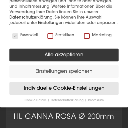
personalisierte Anzeigen und Inhalte oder Anzeigen-
und Inhaltsmessung.
Weitere Informationen über die
Verwendung Ihrer Daten finden Sie in unserer
Datenschutzerklärung
.
Sie können Ihre Auswahl
jederzeit unter
Einstellungen
widerrufen oder anpassen.
Wir verwenden Cookies
Essenziell
Statistiken
Marketing
Alle akzeptieren
Einstellungen speichern
Individuelle Cookie-Einstellungen
Cookie-Details
Datenschutzerklärung
Impressum
Datenschutzeinstellungen
HL CANNA ROSA Ø 200mm
Wenn Sie unter 16 Jahre alt sind und Ihre Zustimmung
zu freiwilligen Diensten geben möchten, müssen Sie
Ihre Erziehungsberechtigten um Erlaubnis bitten.