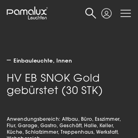
Suche
Login
Einbauleuchte
Innen
HV EB SNOK Gold
gebürstet (30 STK)
Anwendungsbereich:
Altbau
Büro
Esszimmer
Flur
Garage
Gastro
Geschäft
Halle
Keller
Küche
Schlafzimmer
Treppenhaus
Werkstatt