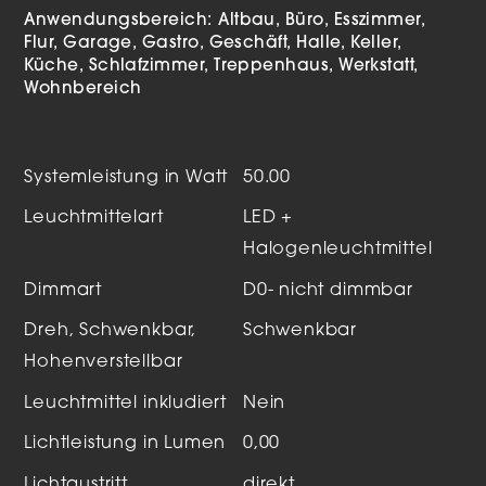
Anwendungsbereich:
Altbau
Büro
Esszimmer
Flur
Garage
Gastro
Geschäft
Halle
Keller
Küche
Schlafzimmer
Treppenhaus
Werkstatt
Wohnbereich
Systemleistung in Watt
50.00
Leuchtmittelart
LED +
Halogenleuchtmittel
Dimmart
D0- nicht dimmbar
Dreh, Schwenkbar,
Schwenkbar
Hohenverstellbar
Leuchtmittel inkludiert
Nein
Lichtleistung in Lumen
0,00
Lichtaustritt
direkt