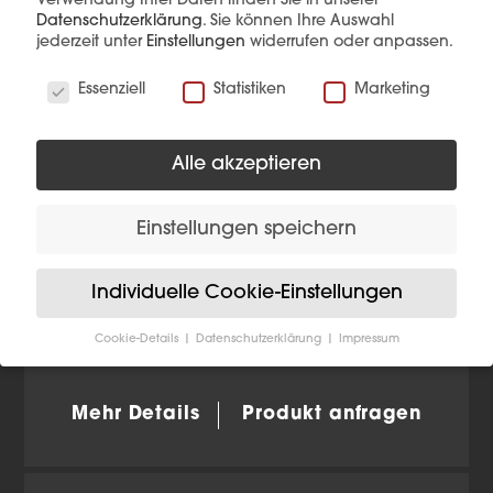
Verwendung Ihrer Daten finden Sie in unserer
Datenschutzerklärung
.
Sie können Ihre Auswahl
jederzeit unter
Einstellungen
widerrufen oder anpassen.
Wir verwenden Cookies
Essenziell
Statistiken
Marketing
Alle akzeptieren
Einstellungen speichern
Individuelle Cookie-Einstellungen
EB-Strahler SIGO mit
Cookie-Details
Datenschutzerklärung
Impressum
Reflektor 140x140mm WW
Datenschutzeinstellungen
Wenn Sie unter 16 Jahre alt sind und Ihre Zustimmung
Mehr Details
Produkt anfragen
zu freiwilligen Diensten geben möchten, müssen Sie
Ihre Erziehungsberechtigten um Erlaubnis bitten.
Wir verwenden Cookies und andere Technologien auf
unserer Website. Einige von ihnen sind essenziell,