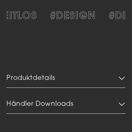
EITLOS
#DESIGN
#DEK
Produktdetails
Händler Downloads