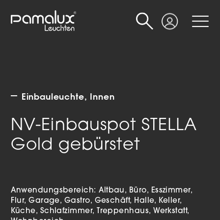
Suche
Login
Einbauleuchte
Innen
NV-Einbauspot STELLA
Gold gebürstet
Anwendungsbereich:
Altbau
Büro
Esszimmer
Flur
Garage
Gastro
Geschäft
Halle
Keller
Küche
Schlafzimmer
Treppenhaus
Werkstatt