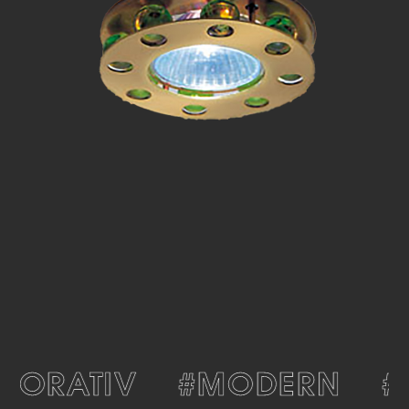
KORATIV
#MODERN
#Z