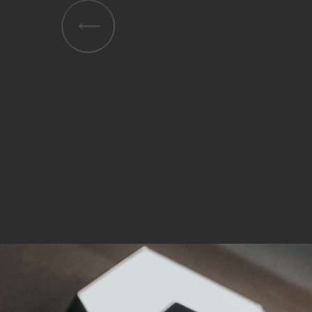
verar
Inha
die V
Hier 
Ihre 
Info
Al
Ei
Daten
Ess
Esse
einw
Sta
Stat
vers