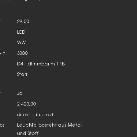
Aktuelles & Events
nleuchten
t
29.00
enensysteme
LED
auleuchten
WW
hör
vin
3000
D4 - dimmbar mit FB
Starr
t
Ja
n
2 420,00
direkt + indirekt
es
Leuchte besteht aus Metall
und Stoff