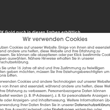
K Gold auch in diesen Farben erhältlich
Wir verwenden Cookies
utzen Cookies auf unserer Website. Einige von ihnen sind essenziell
nd andere uns helfen, diese Website und Ihre Erfahrung zu
ssern. Sie können alle akzeptieren oder per Klick bestimmte Coo
pen auswählen. Nähere Hinweise erhalten Sie in unserer
nschutzerklärung.
Sie unter 16 Jahre alt sind und Ihre Zustimmung zu freiwilligen
sten geben möchten, müssen Sie Ihre Erziehungsberechtigten um
bnis bitten.
verwenden Cookies und andere Technologien auf unserer Website
e von ihnen sind essenziell, während andere uns helfen, diese We
hre Erfahrung zu verbessern.
Personenbezogene Daten können
beitet werden (z. B. IP-Adressen), z. B. für personalisierte Anzeigen
ie auf den unteren Button, um den Inhalt von player.flipsnack.com
lte oder Anzeigen- und Inhaltsmessung.
Weitere Informationen üb
erwendung Ihrer Daten finden Sie in unserer
Datenschutzerklärun
Inhalt laden
n Ihre Auswahl jederzeit unter
Einstellungen
widerrufen oder