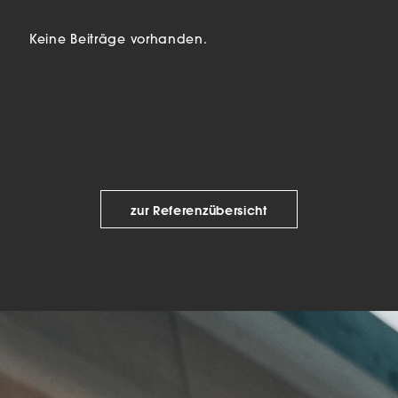
beitet werden (z. B. IP-Adressen), z. B. für personalisierte Anzeigen
lte oder Anzeigen- und Inhaltsmessung.
Weitere Informationen üb
Keine Beiträge vorhanden.
erwendung Ihrer Daten finden Sie in unserer
Datenschutzerklärun
finden Sie eine Übersicht über alle verwendeten Cookies. Sie kön
Einwilligung zu ganzen Kategorien geben oder sich weitere
rmationen anzeigen lassen und so nur bestimmte Cookies auswäh
le akzeptieren
nstellungen speichern
schutzeinstellungen
zur Referenzübersicht
enziell (2)
nzielle Cookies ermöglichen grundlegende Funktionen und sind für die
andfreie Funktion der Website erforderlich.
Cookie-Informationen anzeigen
tistiken (1)
istik Cookies erfassen Informationen anonym. Diese Informationen helfen u
tehen, wie unsere Besucher unsere Website nutzen.
Cookie-Informationen anzeigen