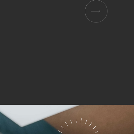
 und
er
g
.
nen
len.
Zurück
Statistiken
ns zu