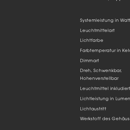
Auße
LED
Systemleistung in Wat
Schi
Leuchtmittelart
Einb
Lichtfarbe
Zube
Farbtemperatur in Kel
Dimmart
Dreh, Schwenkbar,
Hohenverstellbar
Leuchtmittel inkludier
Lichtleistung in Lume
Lichtaustritt
Werkstoff des Gehäus