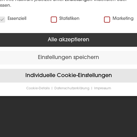
ssen.
verwenden Cookies
Essenziell
Statistiken
Marketing
Alle akzeptieren
Einstellungen speichern
EFERENZ
Individuelle Cookie-Einstellungen
Cookie-Details
Datenschutzerklärung
Impressum
Datenschutzeinstellungen
Sie unter 16 Jahre alt sind und Ihre Zustimmung zu freiwilligen
sten geben möchten, müssen Sie Ihre Erziehungsberechtigten um
bnis bitten.
verwenden Cookies und andere Technologien auf unserer Website
e von ihnen sind essenziell, während andere uns helfen, diese We
hre Erfahrung zu verbessern.
Personenbezogene Daten können