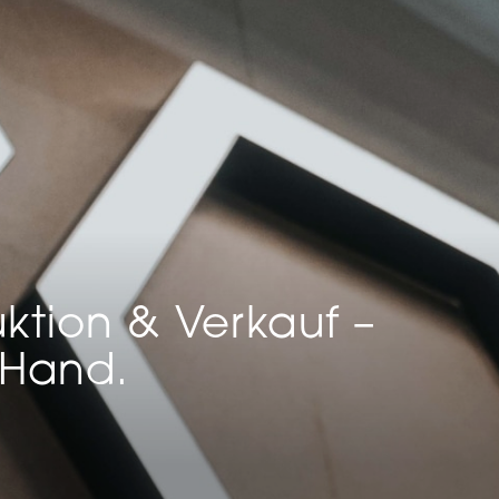
keting (1)
eting-Cookies werden von Drittanbietern oder Publishern verwendet, um
onalisierte Werbung anzuzeigen. Sie tun dies, indem sie Besucher über Web
eg verfolgen.
Cookie-Informationen anzeigen
Datenschutzerklärung
Imp
ktion & Verkauf –
 Hand.