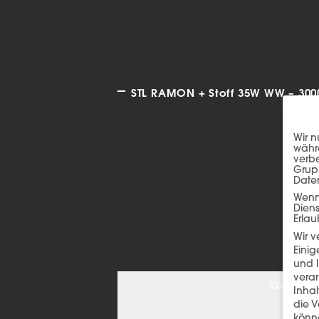
STL RAMON + Stoff 35W WW – 3000
Wir n
währe
verbe
Grup
Date
Wenn 
Dien
Erlau
Wir 
Einig
und I
verar
Klicken S
Inha
die V
könne