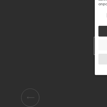
anpa
Wir 
R
Wenn 
Dien
Erlau
Wir 
Einig
und I