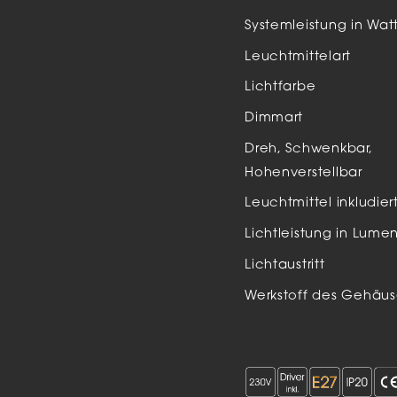
Auße
Systemleistung in Wat
LED
Leuchtmittelart
Schi
Lichtfarbe
Einb
Dimmart
Zube
Dreh, Schwenkbar,
Hohenverstellbar
Leuchtmittel inkludier
Lichtleistung in Lume
Lichtaustritt
Werkstoff des Gehäus