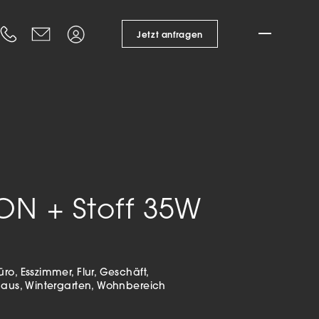
ungen
Kataloge
Suche
+43 6216 20 802 0
office@pamalux.at
Login
Jetzt anfragen
Design Service
chirme
nung
Förderungen
echnung
Branchenlösungen
n
Gastronomie
Hotellerie
Bürogebäude
kte
ON + Stoff 35W
Öffent­licher Raum
Privater Raum
eleuchten
Wohnbau
enleuchten
üro
Esszimmer
Flur
Geschäft
Referenzen
- & Stehleuchten
haus
Wintergarten
Wohnbereich
leuchten