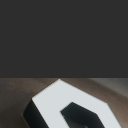
verar
Inha
die V
Hier 
Ihre 
Info
Al
Ei
Daten
Ess
Esse
einw
Sta
Stat
vers