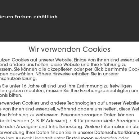
iesen Farben erhältlich
Wir verwenden Cookies
utzen Cookies auf unserer Website. Einige von ihnen sind essenziell
nd andere uns helfen, diese Website und Ihre Erfahrung zu
ssern. Sie können alle akzeptieren oder per Klick bestimmte Coo
pen auswählen. Nähere Hinweise erhalten Sie in unserer
nschutzerklärung.
Sie unter 16 Jahre alt sind und Ihre Zustimmung zu freiwilligen
sten geben möchten, müssen Sie Ihre Erziehungsberechtigten um
bnis bitten.
ie auf den unteren Button, um den Inhalt von player.flipsnack.com
verwenden Cookies und andere Technologien auf unserer Website
e von ihnen sind essenziell, während andere uns helfen, diese We
Inhalt laden
hre Erfahrung zu verbessern.
Personenbezogene Daten können
beitet werden (z. B. IP-Adressen), z. B. für personalisierte Anzeigen
lte oder Anzeigen- und Inhaltsmessung.
Weitere Informationen üb
erwendung Ihrer Daten finden Sie in unserer
Datenschutzerklärun
n Ihre Auswahl jederzeit unter
Einstellungen
widerrufen oder