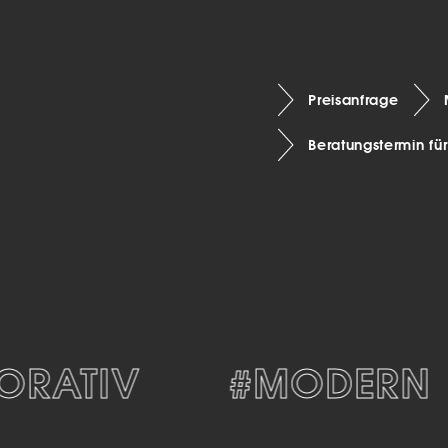
Preisanfrage
Beratungstermin fü
ATIV
#MODERN