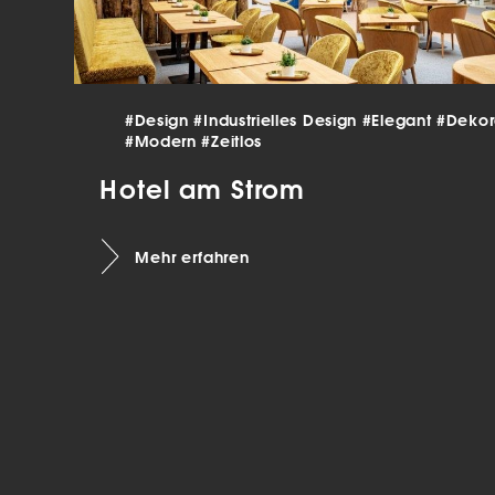
verar
Inha
die V
Hier 
Ihre 
Info
#Design
#Industrielles Design
#Elegant
#Dekor
#Modern
#Zeitlos
Al
Hotel am Strom
Ei
Daten
Mehr erfahren
Ess
Esse
einw
Sta
Stat
vers