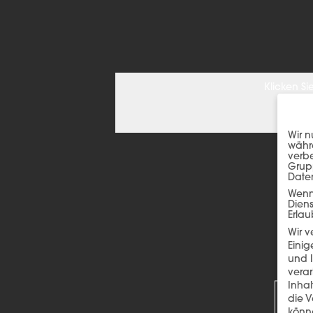
Klicken S
Wir n
währe
verbe
Grup
Date
Wenn 
Dien
Erlau
Wir 
Einig
und I
R
verar
Inha
die V
könne