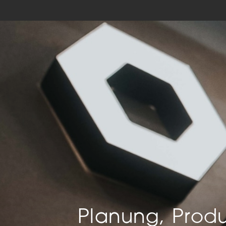
Mar
Mark
pers
hinw
Planung, Produ