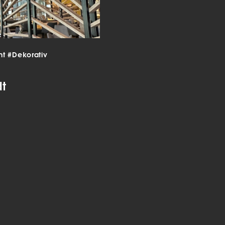
 und
er
g
.
nen
len.
nt
#Dekorativ
dt
Zurück
Statistiken
ns zu