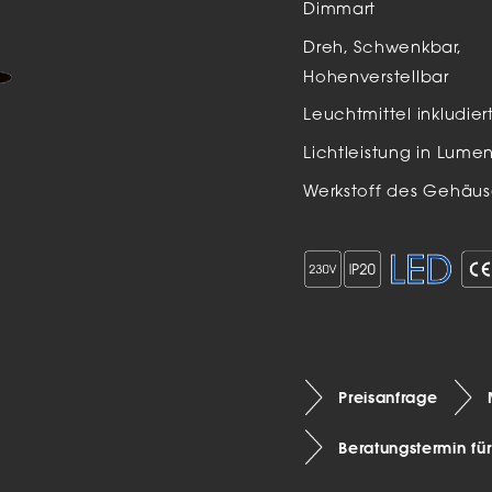
Dimmart
Auße
Dreh, Schwenkbar,
LED
Hohenverstellbar
Schi
Leuchtmittel inkludier
Einb
Lichtleistung in Lume
Zube
Werkstoff des Gehäus
Preisanfrage
Beratungstermin fü