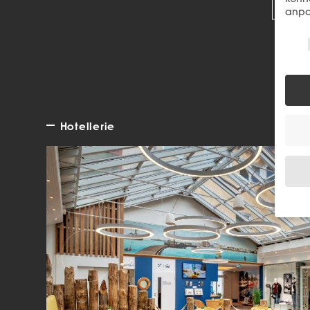
anpa
Wir 
Hotellerie
Wenn 
Dien
Erlau
Wir 
Einig
und I