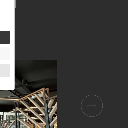
.
bsite