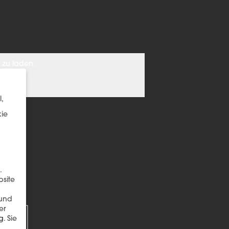
 zu laden.
,
kie
.
bsite
EN
 und
er
g
.
Sie