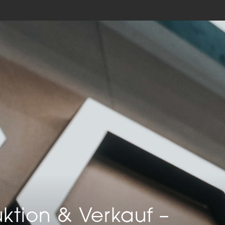
keting (1)
eting-Cookies werden von Drittanbietern oder Publishern verwendet, um
onalisierte Werbung anzuzeigen. Sie tun dies, indem sie Besucher über Web
eg verfolgen.
Cookie-Informationen anzeigen
Datenschutzerklärung
Imp
ktion & Verkauf –