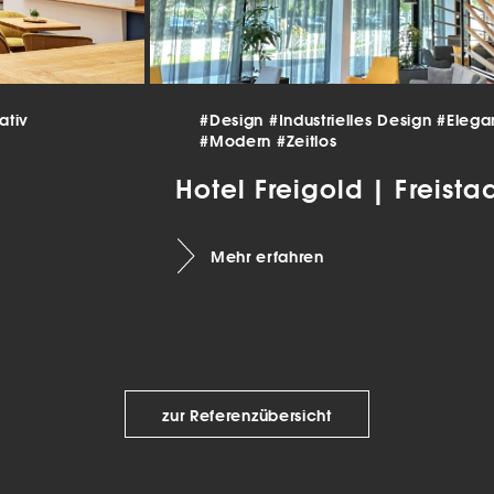
beitet werden (z. B. IP-Adressen), z. B. für personalisierte Anzeigen
lte oder Anzeigen- und Inhaltsmessung.
Weitere Informationen üb
erwendung Ihrer Daten finden Sie in unserer
Datenschutzerklärun
finden Sie eine Übersicht über alle verwendeten Cookies. Sie kön
Einwilligung zu ganzen Kategorien geben oder sich weitere
rmationen anzeigen lassen und so nur bestimmte Cookies auswäh
ativ
#Design
#Industrielles Design
#Elega
#Modern
#Zeitlos
le akzeptieren
Hotel Freigold | Freista
nstellungen speichern
schutzeinstellungen
Mehr erfahren
enziell (2)
nzielle Cookies ermöglichen grundlegende Funktionen und sind für die
andfreie Funktion der Website erforderlich.
Cookie-Informationen anzeigen
tistiken (1)
zur Referenzübersicht
istik Cookies erfassen Informationen anonym. Diese Informationen helfen u
tehen, wie unsere Besucher unsere Website nutzen.
Cookie-Informationen anzeigen