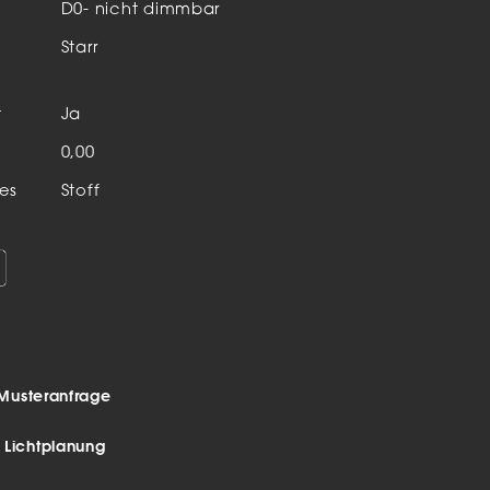
Aktuelles & Events
D0- nicht dimmbar
nleuchten
Starr
enensysteme
t
Ja
auleuchten
n
0,00
hör
es
Stoff
Musteranfrage
r Lichtplanung