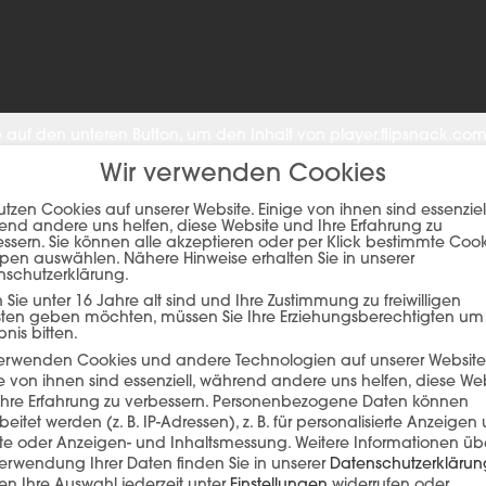
ie auf den unteren Button, um den Inhalt von player.flipsnack.com
Wir verwenden Cookies
Inhalt laden
utzen Cookies auf unserer Website. Einige von ihnen sind essenziell
nd andere uns helfen, diese Website und Ihre Erfahrung zu
ssern. Sie können alle akzeptieren oder per Klick bestimmte Coo
pen auswählen. Nähere Hinweise erhalten Sie in unserer
nschutzerklärung.
Sie unter 16 Jahre alt sind und Ihre Zustimmung zu freiwilligen
sten geben möchten, müssen Sie Ihre Erziehungsberechtigten um
bnis bitten.
verwenden Cookies und andere Technologien auf unserer Website
e von ihnen sind essenziell, während andere uns helfen, diese We
hre Erfahrung zu verbessern.
Personenbezogene Daten können
EFERENZ
beitet werden (z. B. IP-Adressen), z. B. für personalisierte Anzeigen
lte oder Anzeigen- und Inhaltsmessung.
Weitere Informationen üb
erwendung Ihrer Daten finden Sie in unserer
Datenschutzerklärun
n Ihre Auswahl jederzeit unter
Einstellungen
widerrufen oder