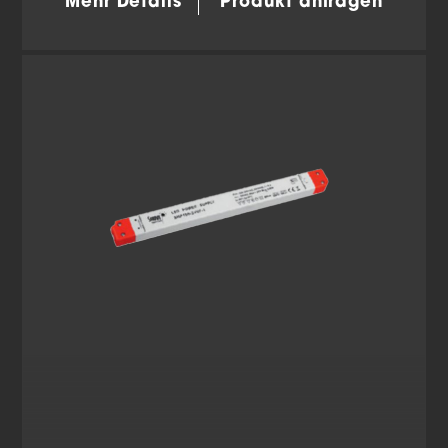
Mehr Details
Produkt anfragen
während andere uns helfen, diese Website und Ihre
Erfahrung zu verbessern.
Personenbezogene Daten
können verarbeitet werden (z. B. IP-Adressen), z. B. für
personalisierte Anzeigen und Inhalte oder Anzeigen-
und Inhaltsmessung.
Weitere Informationen über die
Verwendung Ihrer Daten finden Sie in unserer
Datenschutzerklärung
.
Hier finden Sie eine Übersicht über alle verwendeten
Cookies. Sie können Ihre Einwilligung zu ganzen
Kategorien geben oder sich weitere Informationen
anzeigen lassen und so nur bestimmte Cookies
auswählen.
Alle akzeptieren
Einstellungen speichern
Zurück
Datenschutzeinstellungen
Essenziell (2)
Essenzielle Cookies ermöglichen grundlegende Funktionen
und sind für die einwandfreie Funktion der Website
erforderlich.
Cookie-Informationen anzeigen