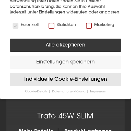
Verwendung Ihrer Daten finden Sie in unserer
Datenschutzerklärung
.
Sie können Ihre Auswahl
jederzeit unter
Einstellungen
widerrufen oder anpassen.
Wir verwenden Cookies
Essenziell
Statistiken
Marketing
Alle akzeptieren
Einstellungen speichern
Individuelle Cookie-Einstellungen
Cookie-Details
Datenschutzerklärung
Impressum
Datenschutzeinstellungen
Wenn Sie unter 16 Jahre alt sind und Ihre Zustimmung
zu freiwilligen Diensten geben möchten, müssen Sie
Trafo 45W SLIM
Ihre Erziehungsberechtigten um Erlaubnis bitten.
Wir verwenden Cookies und andere Technologien auf
unserer Website. Einige von ihnen sind essenziell,