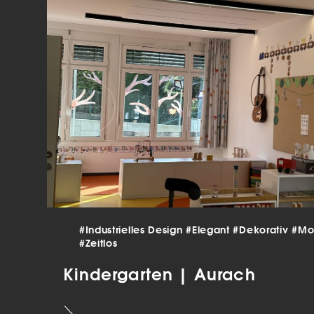
verar
Inha
die V
Hier 
Ihre 
Info
Al
Ei
Daten
Ess
Esse
einw
#Industrielles Design
#Elegant
#Dekorativ
#Mo
#Zeitlos
Sta
Kindergarten | Aurach
Stat
vers