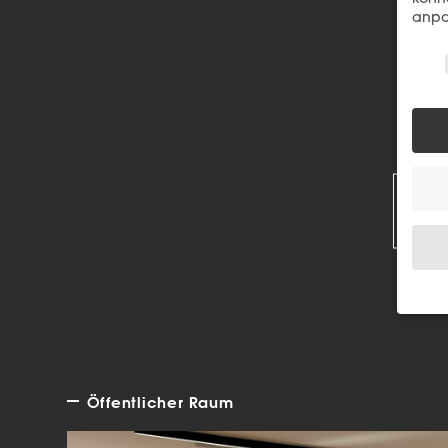
anpa
Wir 
R
Wenn 
Dien
Erlau
Öffentlicher Raum
Wir 
Einig
und I