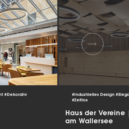
 und
er
g
.
nen
len.
Zurück
nt
#Dekorativ
#Industrielles Design
#Eleg
#Zeitlos
Statistiken
Haus der Vereine
ns zu
am Wallersee