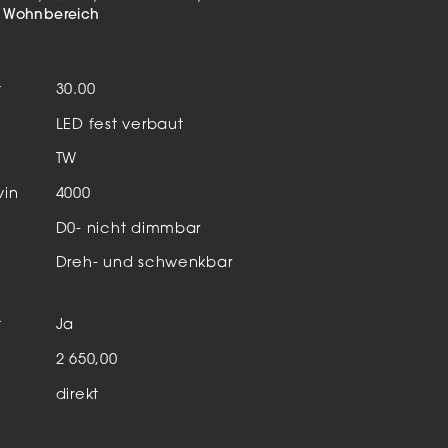
Aktuelles & Events
nleuchten
Wohnbereich
enensysteme
t
30.00
auleuchten
LED fest verbaut
hör
TW
vin
4000
D0- nicht dimmbar
Dreh- und schwenkbar
t
Ja
n
2 650,00
direkt