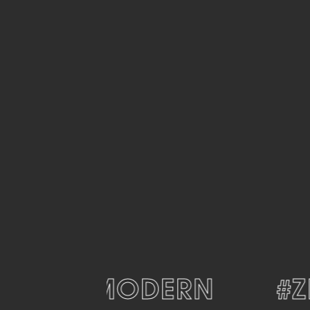
#MODERN
#ZE