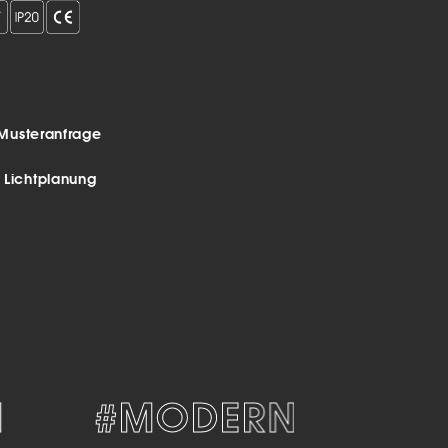
Musteranfrage
r Lichtplanung
#MODERN
#ZEI