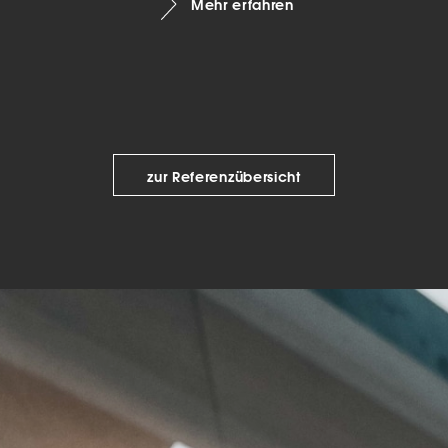
Mehr erfahren
keting (1)
eting-Cookies werden von Drittanbietern oder Publishern verwendet, um
onalisierte Werbung anzuzeigen. Sie tun dies, indem sie Besucher über Web
eg verfolgen.
Cookie-Informationen anzeigen
Datenschutzerklärung
Imp
zur Referenzübersicht