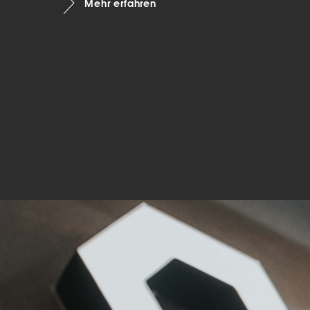
Mehr erfahren
Mar
Mark
pers
hinw