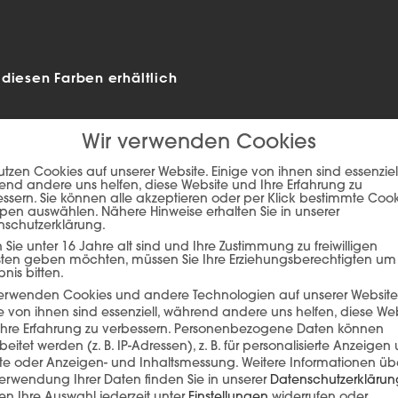
diesen Farben erhältlich
Wir verwenden Cookies
utzen Cookies auf unserer Website. Einige von ihnen sind essenziell
nd andere uns helfen, diese Website und Ihre Erfahrung zu
ssern. Sie können alle akzeptieren oder per Klick bestimmte Coo
pen auswählen. Nähere Hinweise erhalten Sie in unserer
nschutzerklärung.
Sie unter 16 Jahre alt sind und Ihre Zustimmung zu freiwilligen
sten geben möchten, müssen Sie Ihre Erziehungsberechtigten um
bnis bitten.
verwenden Cookies und andere Technologien auf unserer Website
ie auf den unteren Button, um den Inhalt von player.flipsnack.com
e von ihnen sind essenziell, während andere uns helfen, diese We
hre Erfahrung zu verbessern.
Personenbezogene Daten können
Inhalt laden
beitet werden (z. B. IP-Adressen), z. B. für personalisierte Anzeigen
lte oder Anzeigen- und Inhaltsmessung.
Weitere Informationen üb
erwendung Ihrer Daten finden Sie in unserer
Datenschutzerklärun
n Ihre Auswahl jederzeit unter
Einstellungen
widerrufen oder