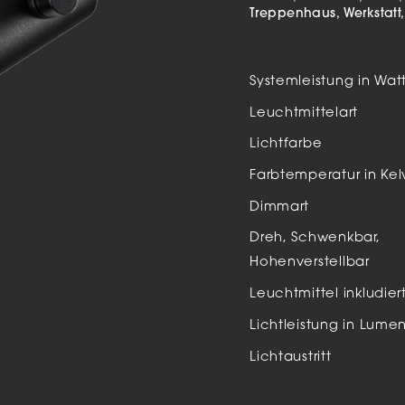
Auße
Treppenhaus
Werkstatt
LED
Schi
Systemleistung in Wat
Einb
Leuchtmittelart
Zube
Lichtfarbe
Farbtemperatur in Kel
Dimmart
Dreh, Schwenkbar,
Hohenverstellbar
Leuchtmittel inkludier
Lichtleistung in Lume
Lichtaustritt