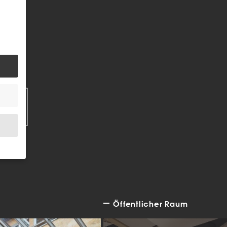
EN
Öffentlicher Raum
.
bsite