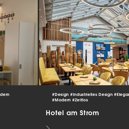
beitet werden (z. B. IP-Adressen), z. B. für personalisierte Anzeigen
lte oder Anzeigen- und Inhaltsmessung.
Weitere Informationen üb
erwendung Ihrer Daten finden Sie in unserer
Datenschutzerklärun
finden Sie eine Übersicht über alle verwendeten Cookies. Sie kön
Einwilligung zu ganzen Kategorien geben oder sich weitere
rmationen anzeigen lassen und so nur bestimmte Cookies auswäh
le akzeptieren
nstellungen speichern
schutzeinstellungen
enziell (2)
nzielle Cookies ermöglichen grundlegende Funktionen und sind für die
andfreie Funktion der Website erforderlich.
Cookie-Informationen anzeigen
dern
#Design
#Industrielles Design
#Elega
#Modern
#Zeitlos
tistiken (1)
Hotel am Strom
istik Cookies erfassen Informationen anonym. Diese Informationen helfen u
tehen, wie unsere Besucher unsere Website nutzen.
Cookie-Informationen anzeigen