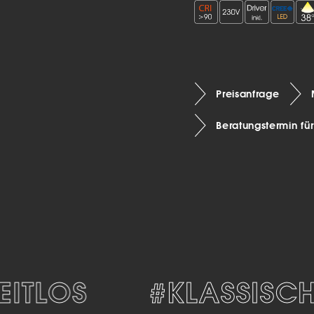
Preisanfrage
Beratungstermin fü
ITLOS
#KLASSISCH