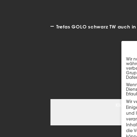
Trefas GOLO schwarz TW auch in 
Wir n
währe
verbe
Grup
Date
Wenn 
Dien
Erlau
Wir 
Klicken S
Einig
und I
verar
Inha
die V
könne