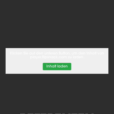
Klicken Sie auf den unteren Button, um den Inhalt von
player.flipsnack.com zu laden.
Inhalt laden