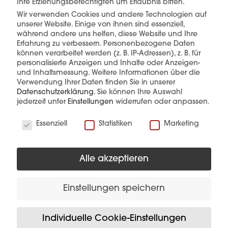
Ihre Erziehungsberechtigten um Erlaubnis bitten.
Wir verwenden Cookies und andere Technologien auf
unserer Website. Einige von ihnen sind essenziell,
während andere uns helfen, diese Website und Ihre
Erfahrung zu verbessern.
Personenbezogene Daten
können verarbeitet werden (z. B. IP-Adressen), z. B. für
personalisierte Anzeigen und Inhalte oder Anzeigen-
und Inhaltsmessung.
Weitere Informationen über die
Verwendung Ihrer Daten finden Sie in unserer
TREFAS Endeinspeisung R
Datenschutzerklärung
.
Sie können Ihre Auswahl
schwarz
jederzeit unter
Einstellungen
widerrufen oder anpassen.
Wir verwenden Cookies
Essenziell
Statistiken
Marketing
Mehr Details
Produkt anfragen
Alle akzeptieren
Einstellungen speichern
Individuelle Cookie-Einstellungen