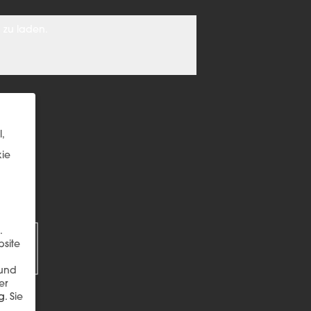
 zu laden.
,
kie
EN
.
bsite
 und
er
g
.
Sie