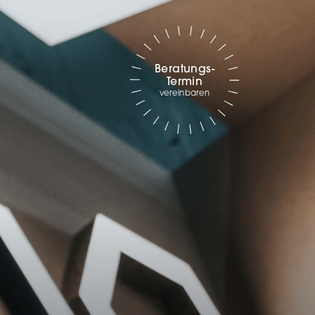
 und
er
g
.
nen
len.
Beratungs-
Termin
vereinbaren
Zurück
Statistiken
ns zu