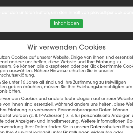
ie auf den unteren Button, um den Inhalt von player.flipsnack.com
Inhalt laden
Wir verwenden Cookies
utzen Cookies auf unserer Website. Einige von ihnen sind essenziell
nd andere uns helfen, diese Website und Ihre Erfahrung zu
ssern. Sie können alle akzeptieren oder per Klick bestimmte Coo
pen auswählen. Nähere Hinweise erhalten Sie in unserer
nschutzerklärung.
Sie unter 16 Jahre alt sind und Ihre Zustimmung zu freiwilligen
sten geben möchten, müssen Sie Ihre Erziehungsberechtigten um
EFERENZ
bnis bitten.
verwenden Cookies und andere Technologien auf unserer Website
e von ihnen sind essenziell, während andere uns helfen, diese We
hre Erfahrung zu verbessern.
Personenbezogene Daten können
beitet werden (z. B. IP-Adressen), z. B. für personalisierte Anzeigen
lte oder Anzeigen- und Inhaltsmessung.
Weitere Informationen üb
erwendung Ihrer Daten finden Sie in unserer
Datenschutzerklärun
n Ihre Auswahl jederzeit unter
Einstellungen
widerrufen oder