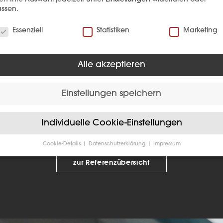
ssen.
verwenden Cookies
Essenziell
Statistiken
Marketing
Alle akzeptieren
Keine Beiträge vorhanden.
Einstellungen speichern
Individuelle Cookie-Einstellungen
Cookie-Details
Datenschutzerklärung
Impressum
Datenschutzeinstellungen
zur Referenzübersicht
Sie unter 16 Jahre alt sind und Ihre Zustimmung zu freiwilligen
sten geben möchten, müssen Sie Ihre Erziehungsberechtigten um
bnis bitten.
verwenden Cookies und andere Technologien auf unserer Website
e von ihnen sind essenziell, während andere uns helfen, diese We
hre Erfahrung zu verbessern.
Personenbezogene Daten können