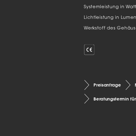
Auße
Systemleistung in Wat
LED
Lichtleistung in Lume
Schi
Werkstoff des Gehäus
Einb
Zube
Preisanfrage
Beratungstermin fü