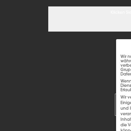
Klicken S
Wir n
währe
verbe
Grup
Date
Wenn 
Dien
R
Erlau
Wir 
Einig
und I
verar
Inha
die V
könne