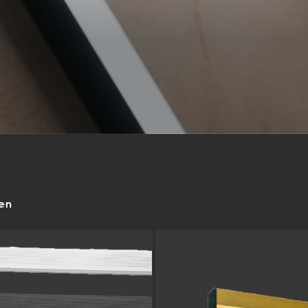
keting (1)
eting-Cookies werden von Drittanbietern oder Publishern verwendet, um
onalisierte Werbung anzuzeigen. Sie tun dies, indem sie Besucher über Web
eg verfolgen.
Cookie-Informationen anzeigen
Datenschutzerklärung
Imp
ren