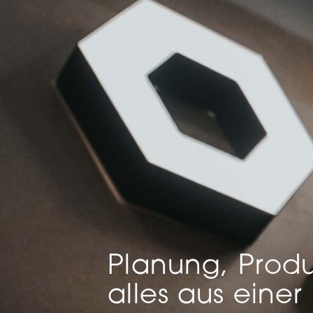
verar
Inha
die V
Hier 
Ihre 
Info
Al
Ei
Daten
Ess
Esse
einw
Sta
Planung, Produ
Stat
vers
alles aus einer