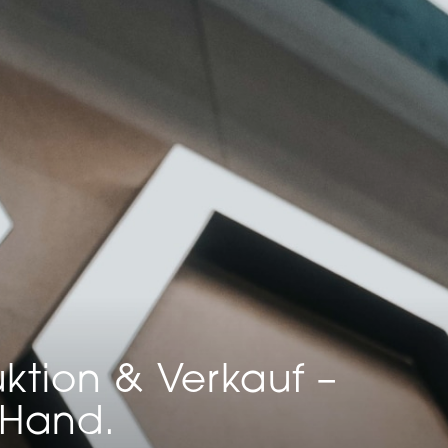
beitet werden (z. B. IP-Adressen), z. B. für personalisierte Anzeigen
lte oder Anzeigen- und Inhaltsmessung.
Weitere Informationen üb
erwendung Ihrer Daten finden Sie in unserer
Datenschutzerklärun
finden Sie eine Übersicht über alle verwendeten Cookies. Sie kön
Einwilligung zu ganzen Kategorien geben oder sich weitere
rmationen anzeigen lassen und so nur bestimmte Cookies auswäh
le akzeptieren
nstellungen speichern
schutzeinstellungen
enziell (2)
nzielle Cookies ermöglichen grundlegende Funktionen und sind für die
andfreie Funktion der Website erforderlich.
Cookie-Informationen anzeigen
tistiken (1)
ktion & Verkauf –
istik Cookies erfassen Informationen anonym. Diese Informationen helfen u
tehen, wie unsere Besucher unsere Website nutzen.
 Hand.
Cookie-Informationen anzeigen