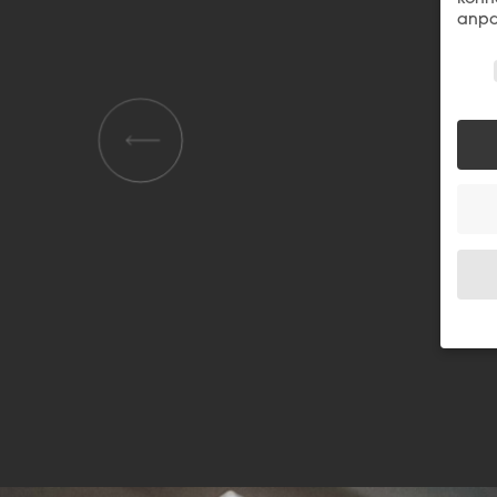
anpa
Wir 
Wenn 
Dien
Erlau
Wir 
Einig
und I