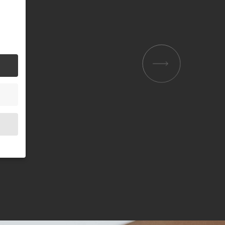
.
bsite