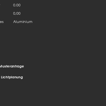
Aktuelles & Events
nleuchten
t
0.00
n
0,00
enensysteme
es
Aluminium
auleuchten
hör
Musteranfrage
r Lichtplanung