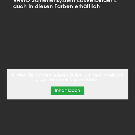
VARIO Schienensystem Eckverbinder L
auch in diesen Farben erhältlich
Klicken Sie auf den unteren Button, um den Inhalt von
player.flipsnack.com zu laden.
Inhalt laden