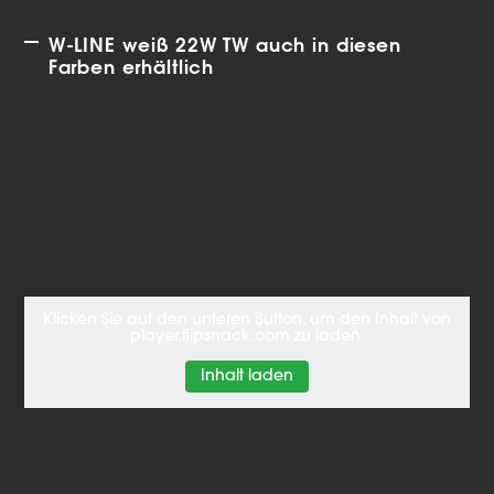
W-LINE weiß 22W TW auch in diesen
Farben erhältlich
Klicken Sie auf den unteren Button, um den Inhalt von
player.flipsnack.com zu laden.
Inhalt laden