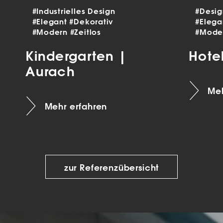
#Industrielles Design
#Desi
#Elegant
#Dekorativ
#Eleg
#Modern
#Zeitlos
#Mode
Kindergarten |
Hote
Aurach
Meh
Mehr erfahren
zur Referenzübersicht