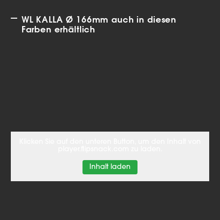
WL KALLA Ø 166mm auch in diesen
Farben erhältlich
Klicken Sie auf den unteren Button, um den Inhalt von
player.flipsnack.com zu laden.
Inhalt laden