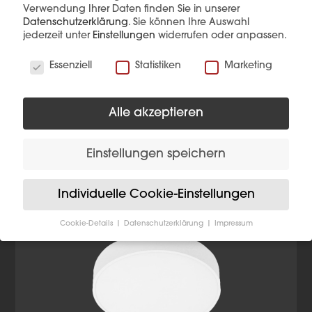
Verwendung Ihrer Daten finden Sie in unserer
Datenschutzerklärung
.
Sie können Ihre Auswahl
mehr erfahren
jederzeit unter
Einstellungen
widerrufen oder anpassen.
Wir verwenden Cookies
Essenziell
Statistiken
Marketing
Alle akzeptieren
Diese Produkte könnten Sie auch
Einstellungen speichern
interessieren
Individuelle Cookie-Einstellungen
Cookie-Details
Datenschutzerklärung
Impressum
Datenschutzeinstellungen
Wenn Sie unter 16 Jahre alt sind und Ihre Zustimmung
zu freiwilligen Diensten geben möchten, müssen Sie
Ihre Erziehungsberechtigten um Erlaubnis bitten.
Wir verwenden Cookies und andere Technologien auf