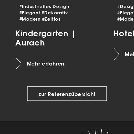
#Industrielles Design
#Desi
#Elegant
#Dekorativ
#Eleg
#Modern
#Zeitlos
#Mode
Kindergarten |
Hote
Aurach
Meh
Mehr erfahren
zur Referenzübersicht