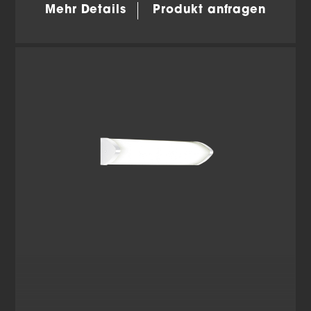
Wir verwenden Cookies und andere Technologien auf
Mehr Details
Produkt anfragen
unserer Website. Einige von ihnen sind essenziell,
während andere uns helfen, diese Website und Ihre
Erfahrung zu verbessern.
Personenbezogene Daten
können verarbeitet werden (z. B. IP-Adressen), z. B. für
personalisierte Anzeigen und Inhalte oder Anzeigen-
und Inhaltsmessung.
Weitere Informationen über die
Verwendung Ihrer Daten finden Sie in unserer
Datenschutzerklärung
.
Hier finden Sie eine Übersicht über alle verwendeten
Cookies. Sie können Ihre Einwilligung zu ganzen
Kategorien geben oder sich weitere Informationen
anzeigen lassen und so nur bestimmte Cookies
auswählen.
Alle akzeptieren
Einstellungen speichern
Zurück
Datenschutzeinstellungen
Essenziell (2)
Essenzielle Cookies ermöglichen grundlegende Funktionen
und sind für die einwandfreie Funktion der Website
erforderlich.