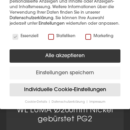
personalisierte Anzeigen und Inhalte oder Anzeigen-
und Inhaltsmessung.
Weitere Informationen über die
Verwendung Ihrer Daten finden Sie in unserer
Datenschutzerklärung
.
Sie können Ihre Auswahl
jederzeit unter
Einstellungen
widerrufen oder anpassen.
Wir verwenden Cookies
Essenziell
Statistiken
Marketing
Alle akzeptieren
Einstellungen speichern
Individuelle Cookie-Einstellungen
Cookie-Details
Datenschutzerklärung
Impressum
Datenschutzeinstellungen
WL LUMA Ø200mm Nickel
gebürstet PG2
Wenn Sie unter 16 Jahre alt sind und Ihre Zustimmung
zu freiwilligen Diensten geben möchten, müssen Sie
Ihre Erziehungsberechtigten um Erlaubnis bitten.