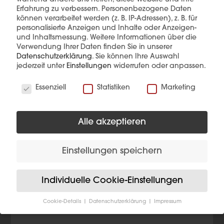
Erfahrung zu verbessern.
Personenbezogene Daten
können verarbeitet werden (z. B. IP-Adressen), z. B. für
personalisierte Anzeigen und Inhalte oder Anzeigen-
Diese Produkte könnten Sie auch
und Inhaltsmessung.
Weitere Informationen über die
interessieren
Verwendung Ihrer Daten finden Sie in unserer
Datenschutzerklärung
.
Sie können Ihre Auswahl
jederzeit unter
Einstellungen
widerrufen oder anpassen.
Wir verwenden Cookies
Essenziell
Statistiken
Marketing
Alle akzeptieren
Einstellungen speichern
Individuelle Cookie-Einstellungen
Cookie-Details
Datenschutzerklärung
Impressum
Datenschutzeinstellungen