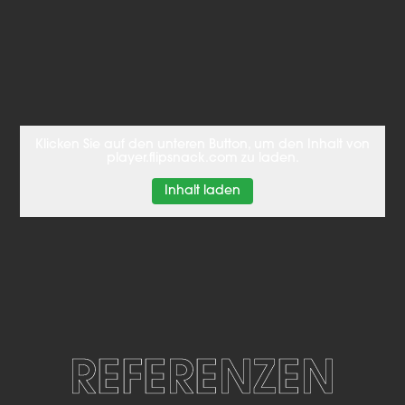
Klicken Sie auf den unteren Button, um den Inhalt von
player.flipsnack.com zu laden.
Inhalt laden
REFERENZEN