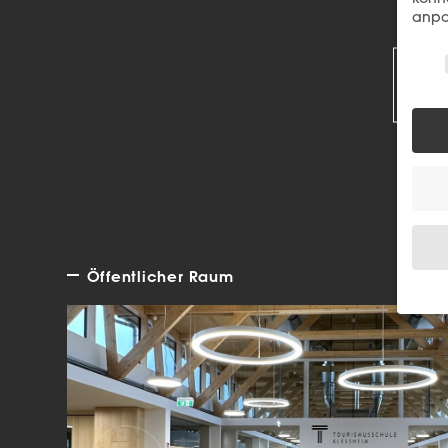
anpa
R
Wir 
Öffentlicher Raum
Wenn 
Dien
Erlau
Wir 
Einig
und I