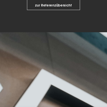
zur Referenzübersicht
keting (1)
eting-Cookies werden von Drittanbietern oder Publishern verwendet, um
onalisierte Werbung anzuzeigen. Sie tun dies, indem sie Besucher über Web
eg verfolgen.
Cookie-Informationen anzeigen
Datenschutzerklärung
Imp