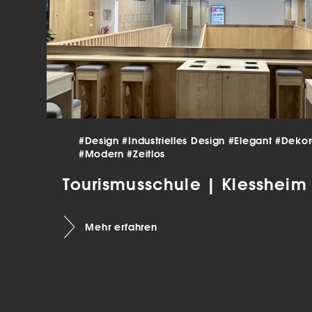
verar
Inha
die V
Hier 
Ihre 
Info
Al
Ei
#Design
#Industrielles Design
#Elegant
#Dekor
#Modern
#Zeitlos
Daten
Ess
Tourismusschule | Klessheim
Esse
einw
Mehr erfahren
Sta
Stat
vers