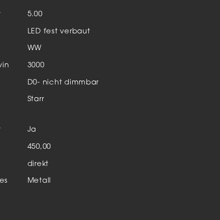
Aktuelles & Events
nleuchten
t
5.00
LED fest verbaut
enensysteme
WW
auleuchten
vin
3000
hör
D0- nicht dimmbar
Starr
t
Ja
n
450,00
direkt
es
Metall