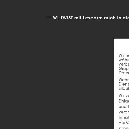
WL TWIST mit Lesearm auch in di
Wir n
währe
verbe
Grup
Date
Wenn 
Dien
Erlau
Wir 
Einig
und I
verar
Inha
die V
könne