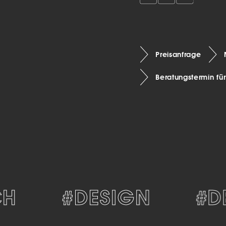
Preisanfrage
Beratungstermin fü
#DESIGN
#DEK