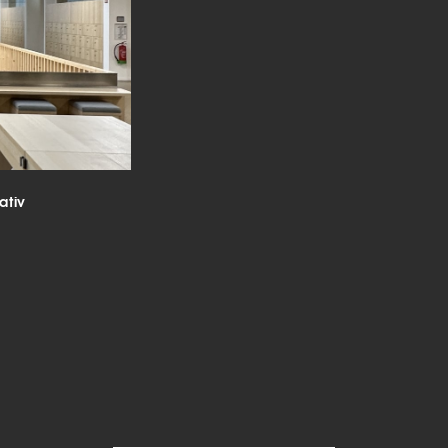
beitet werden (z. B. IP-Adressen), z. B. für personalisierte Anzeigen
lte oder Anzeigen- und Inhaltsmessung.
Weitere Informationen üb
erwendung Ihrer Daten finden Sie in unserer
Datenschutzerklärun
finden Sie eine Übersicht über alle verwendeten Cookies. Sie kön
Einwilligung zu ganzen Kategorien geben oder sich weitere
rmationen anzeigen lassen und so nur bestimmte Cookies auswäh
le akzeptieren
nstellungen speichern
ativ
schutzeinstellungen
enziell (2)
nzielle Cookies ermöglichen grundlegende Funktionen und sind für die
andfreie Funktion der Website erforderlich.
Cookie-Informationen anzeigen
tistiken (1)
istik Cookies erfassen Informationen anonym. Diese Informationen helfen u
tehen, wie unsere Besucher unsere Website nutzen.
Cookie-Informationen anzeigen