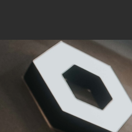
Mar
Mark
pers
hinw