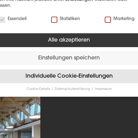
ssen.
EFERENZ
verwenden Cookies
Essenziell
Statistiken
Marketing
Alle akzeptieren
Einstellungen speichern
Individuelle Cookie-Einstellungen
Cookie-Details
Datenschutzerklärung
Impressum
Datenschutzeinstellungen
Sie unter 16 Jahre alt sind und Ihre Zustimmung zu freiwilligen
sten geben möchten, müssen Sie Ihre Erziehungsberechtigten um
bnis bitten.
verwenden Cookies und andere Technologien auf unserer Website
e von ihnen sind essenziell, während andere uns helfen, diese We
hre Erfahrung zu verbessern.
Personenbezogene Daten können