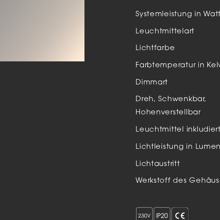
Auße
Systemleistung in Wat
LED
Leuchtmittelart
Schi
Lichtfarbe
Einb
Farbtemperatur in Kel
Zube
Dimmart
Dreh, Schwenkbar,
Hohenverstellbar
Leuchtmittel inkludier
Lichtleistung in Lume
Lichtaustritt
Werkstoff des Gehäus