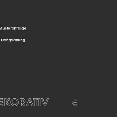
Musteranfrage
r Lichtplanung
ORATIV
#MODERN