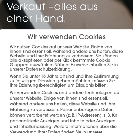
Verkauf –
alles aus
einer Hand.
Wir verwenden Cookies
mehr erfahren
Wir nutzen Cookies auf unserer Website. Einige von
ihnen sind essenziell, während andere uns helfen, diese
Website und Ihre Erfahrung zu verbessern. Sie können
alle akzeptieren oder per Klick bestimmte Cookie
Gruppen auswählen. Nähere Hinweise erhalten Sie in
unserer Datenschutzerklärung.
Wenn Sie unter 16 Jahre alt sind und Ihre Zustimmung
zu freiwilligen Diensten geben möchten, müssen Sie
Ihre Erziehungsberechtigten um Erlaubnis bitten.
Wir verwenden Cookies und andere Technologien auf
Diese Produkte könnten Sie auch
unserer Website. Einige von ihnen sind essenziell,
interessieren
während andere uns helfen, diese Website und Ihre
Erfahrung zu verbessern.
Personenbezogene Daten
können verarbeitet werden (z. B. IP-Adressen), z. B. für
personalisierte Anzeigen und Inhalte oder Anzeigen-
und Inhaltsmessung.
Weitere Informationen über die
Verwendung Ihrer Daten finden Sie in unserer