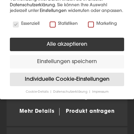
Datenschutzerklärung
.
Sie können Ihre Auswahl
jederzeit unter
Einstellungen
widerrufen oder anpassen.
Wir verwenden Cookies
Essenziell
Statistiken
Marketing
Alle akzeptieren
Einstellungen speichern
Individuelle Cookie-Einstellungen
Cookie-Details
Datenschutzerklärung
Impressum
NV EB SNOK Gold gebürstet
Datenschutzeinstellungen
Wenn Sie unter 16 Jahre alt sind und Ihre Zustimmung
Mehr Details
Produkt anfragen
zu freiwilligen Diensten geben möchten, müssen Sie
Ihre Erziehungsberechtigten um Erlaubnis bitten.
Wir verwenden Cookies und andere Technologien auf
unserer Website. Einige von ihnen sind essenziell,