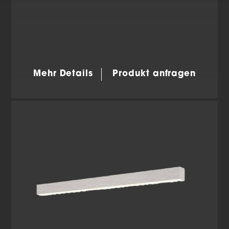
Wenn Sie unter 16 Jahre alt sind und Ihre Zustimmung
zu freiwilligen Diensten geben möchten, müssen Sie
Ihre Erziehungsberechtigten um Erlaubnis bitten.
Wir verwenden Cookies und andere Technologien auf
unserer Website. Einige von ihnen sind essenziell,
während andere uns helfen, diese Website und Ihre
Erfahrung zu verbessern.
Personenbezogene Daten
Mehr Details
Produkt anfragen
können verarbeitet werden (z. B. IP-Adressen), z. B. für
personalisierte Anzeigen und Inhalte oder Anzeigen-
und Inhaltsmessung.
Weitere Informationen über die
Verwendung Ihrer Daten finden Sie in unserer
Datenschutzerklärung
.
Hier finden Sie eine Übersicht über alle verwendeten
Cookies. Sie können Ihre Einwilligung zu ganzen
Kategorien geben oder sich weitere Informationen
anzeigen lassen und so nur bestimmte Cookies
auswählen.
Alle akzeptieren
Einstellungen speichern
Zurück
Datenschutzeinstellungen
Essenziell (2)