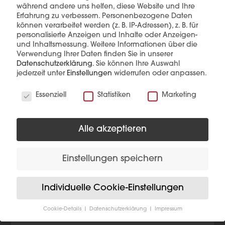
während andere uns helfen, diese Website und Ihre
Erfahrung zu verbessern.
Personenbezogene Daten
können verarbeitet werden (z. B. IP-Adressen), z. B. für
personalisierte Anzeigen und Inhalte oder Anzeigen-
und Inhaltsmessung.
Weitere Informationen über die
Diese Produkte könnten Sie auch
Verwendung Ihrer Daten finden Sie in unserer
interessieren
Datenschutzerklärung
.
Sie können Ihre Auswahl
jederzeit unter
Einstellungen
widerrufen oder anpassen.
Wir verwenden Cookies
Essenziell
Statistiken
Marketing
Alle akzeptieren
Einstellungen speichern
Individuelle Cookie-Einstellungen
Cookie-Details
Datenschutzerklärung
Impressum
Datenschutzeinstellungen