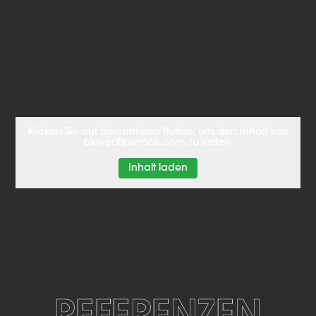
Klicken Sie auf den unteren Button, um den Inhalt von
player.flipsnack.com zu laden.
Inhalt laden
REFERENZEN