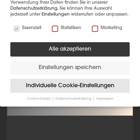
Verwendung Ihrer Daten finden Sie in unserer
Mehr Details
Produkt anfragen
Datenschutzerklärung
.
Sie können Ihre Auswahl
jederzeit unter
Einstellungen
widerrufen oder anpassen.
Wir verwenden Cookies
Essenziell
Statistiken
Marketing
Alle akzeptieren
Einstellungen speichern
Individuelle Cookie-Einstellungen
Cookie-Details
Datenschutzerklärung
Impressum
Datenschutzeinstellungen
Wenn Sie unter 16 Jahre alt sind und Ihre Zustimmung
zu freiwilligen Diensten geben möchten, müssen Sie
Ihre Erziehungsberechtigten um Erlaubnis bitten.
Wir verwenden Cookies und andere Technologien auf
unserer Website. Einige von ihnen sind essenziell,